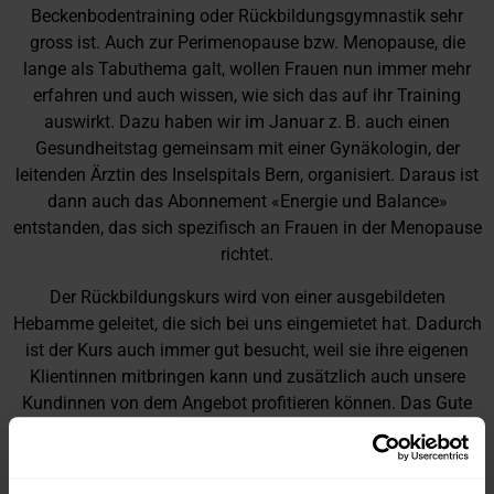
Beckenbodentraining oder Rückbildungsgymnastik sehr
gross ist. Auch zur Perimenopause bzw. Menopause, die
lange als Tabuthema galt, wollen Frauen nun immer mehr
erfahren und auch wissen, wie sich das auf ihr Training
auswirkt. Dazu haben wir im Januar z. B. auch einen
Gesundheitstag gemeinsam mit einer Gynäkologin, der
leitenden Ärztin des Inselspitals Bern, organisiert. Daraus ist
dann auch das Abonnement «Energie und Balance»
entstanden, das sich spezifisch an Frauen in der Menopause
richtet.
Der Rückbildungskurs wird von einer ausgebildeten
Hebamme geleitet, die sich bei uns eingemietet hat. Dadurch
ist der Kurs auch immer gut besucht, weil sie ihre eigenen
Klientinnen mitbringen kann und zusätzlich auch unsere
Kundinnen von dem Angebot profitieren können. Das Gute
für uns an dieser Zusammenarbeit ist, dass wir über den
Rückbildungskurs auch viele Neumitglieder gewinnen, die
nach der Schwangerschaft und dem Wochenbett wieder