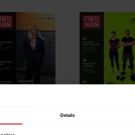
SS TRIBUNE 212
FITNESS TRIBUNE 211
r / Januar
2024 / 2025
Oktober / November
2024
Details
Cookies