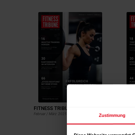
FITNESS TRIBUNE 213
FITNE
Februar / März
2025
Dezembe
Zustimmung
Diese Webseite verwendet 