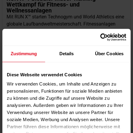
Wettkampf für Fitness- und
Wellnessanlagen
Mit RUN X™ starten Technogym und World Athletics eine
globale Laufbandweltmeisterschaft. Fitnessanlagen
können sich registrieren und Teil eines internationalen
Wettbewerbs werden, der Mitgliederbindung und
Neukundengewinnung fördern soll.
weiterlesen
Zustimmung
Details
Über Cookies
Diese Webseite verwendet Cookies
Wir verwenden Cookies, um Inhalte und Anzeigen zu
personalisieren, Funktionen für soziale Medien anbieten
zu können und die Zugriffe auf unsere Website zu
analysieren. Außerdem geben wir Informationen zu Ihrer
Verwendung unserer Website an unsere Partner für
soziale Medien, Werbung und Analysen weiter. Unsere
Partner führen diese Informationen möglicherweise mit