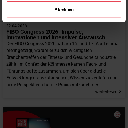
Ablehnen
ANZEIGE
22.04.2026
FIBO Congress 2026: Impulse,
Innovationen und intensiver Austausch
Der FIBO Congress 2026 hat am 16. und 17. April einmal
mehr gezeigt, warum er zu den wichtigsten
Branchentreffen der Fitness- und Gesundheitsindustrie
zählt. Im Confex der Kölnmesse kamen Fach- und
Führungskräfte zusammen, um sich über aktuelle
Entwicklungen auszutauschen, Wissen zu vertiefen und
neue Perspektiven für die Praxis mitzunehmen.
weiterlesen