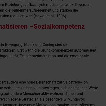
um Beziehungsaufbau systematisch entwickelt werden.
ern die Teilnehmerzufriedenheit und stärken die
tion reduziert wird (Howat et al., 1996).
atisieren –Sozialkompetenz
eit in Bewegung, Musik und Cueing sind die
gsfaktoren. Erst wenn die Grundkompetenzen automatisiert
chingqualität, Teilnehmerinteraktion und die emotionale
ert zudem eine hohe Bereitschaft zur Selbstreflexion
e Verhalten kritisch zu hinterfragen, sich der eigenen Werte
ung auf andere Menschen aktiv wahrzunehmen und
verschiedene Strategien als besonders wirkungsvoll
te Ansagen, bewusste Motivationsimpulse, regelmässiges