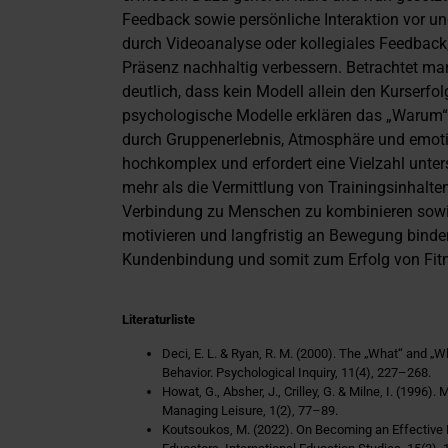
Feedback sowie persönliche Interaktion vor un
durch Videoanalyse oder kollegiales Feedbac
Präsenz nachhaltig verbessern. Betrachtet ma
deutlich, dass kein Modell allein den Kurserfol
psychologische Modelle erklären das „Warum“.
durch Gruppenerlebnis, Atmosphäre und emotio
hochkomplex und erfordert eine Vielzahl unter
mehr als die Vermittlung von Trainingsinhalte
Verbindung zu Menschen zu kombinieren sowie
motivieren und langfristig an Bewegung binde
Kundenbindung und somit zum Erfolg von Fitn
Literaturliste
Deci, E. L. & Ryan, R. M. (2000). The „What“ and 
Behavior. Psychological Inquiry, 11(4), 227–268.
Howat, G., Absher, J., Crilley, G. & Milne, I. (1996)
Managing Leisure, 1(2), 77–89.
Koutsoukos, M. (2022). On Becoming an Effective M