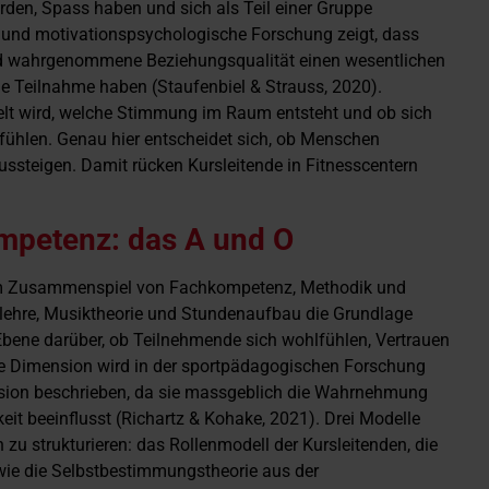
erden, Spass haben und sich als Teil einer Gruppe
 und motivationspsychologische Forschung zeigt, dass
nd wahrgenommene Beziehungsqualität einen wesentlichen
ge Teilnahme haben (Staufenbiel & Strauss, 2020).
telt wird, welche Stimmung im Raum entsteht und ob sich
 fühlen. Genau hier entscheidet sich, ob Menschen
ssteigen. Damit rücken Kursleitende in Fitnesscentern
ompetenz: das A und O
dem Zusammenspiel von Fachkompetenz, Methodik und
lehre, Musiktheorie und Stundenaufbau die Grundlage
Ebene darüber, ob Teilnehmende sich wohlfühlen, Vertrauen
ale Dimension wird in der sportpädagogischen Forschung
sion beschrieben, da sie massgeblich die Wahrnehmung
eit beeinflusst (Richartz & Kohake, 2021). Drei Modelle
 zu strukturieren: das Rollenmodell der Kursleitenden, die
wie die Selbstbestimmungstheorie aus der