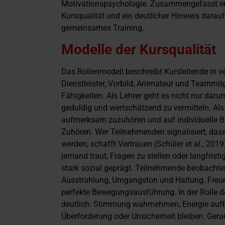
Motivationspsychologie. Zusammengefasst ent
Kursqualität und ein deutlicher Hinweis darau
gemeinsames Training.
Modelle der Kursqualität
Das Rollenmodell beschreibt Kursleitende in 
Dienstleister, Vorbild, Animateur und Teammitg
Fähigkeiten. Als Lehrer geht es nicht nur daru
geduldig und wertschätzend zu vermitteln. Als D
aufmerksam zuzuhören und auf individuelle Be
Zuhören. Wer Teilnehmenden signalisiert, das
werden, schafft Vertrauen (Schüler et al., 2019
jemand traut, Fragen zu stellen oder langfristi
stark sozial geprägt. Teilnehmende beobachten
Ausstrahlung, Umgangston und Haltung. Freundl
perfekte Bewegungsausführung. In der Rolle 
deutlich: Stimmung wahrnehmen, Energie aufba
Überforderung oder Unsicherheit bleiben. Ger