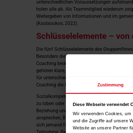
unterschiedlichen Voraussetzungen aufeinande
holen alle ab. Als Teammitglied wiederum zei
Weitergeben von Informationen und im gemei
(Koutsoukos, 2022).
Schlüsselelemente – von d
Die fünf Schlüsselelemente des Gruppenfitness
Besonders die Elemente Coaching und Connec
Coaching bedeutet nicht nur Anweisungen zu 
gehören klare, verständliche Anleitungen gen
für unterschiedliche Leistungsniveaus. Aus ler
Coaching die Kompetenzwahrnehmung und förd
Zustimmung
Sozialkompetenz zeigt sich hier zum Beispiel d
zu loben oder Erfolge bewusst sichtbar zu m
Diese Webseite verwendet 
Beziehung und Vertrauen. Kleine Dinge mache
Wir verwenden Cookies, um I
ansprechen, Blickkontakt halten, ehrliches In
und die Zugriffe auf unsere 
sich jemand fühlt. Diese Momente erzeugen Zuge
Website an unsere Partner fü
Teilnahme. Performance schliesslich bedeutet