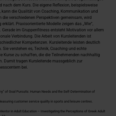
d nach dem Kurs. Die eigene Reflexion, beispielsweise
k, kann die Qualität von Coaching, Kommunikation und
n die verschiedenen Perspektiven gemeinsam, wird
g erklärt. Praxisorientierte Modelle zeigen das „Wie“,
 Gerade im Gruppenfitness entsteht Motivation vor allem
nale Verbindung. Die Arbeit von Kursleitenden ist
schiedlicher Kompetenzen. Kursleitende leisten deutlich
n. Sie verstehen es, Technik, Coaching und echte
 Kurse zu schaffen, die die Teilnehmenden nachhaltig
n. Damit tragen Kursleitende massgeblich zur
esscentern bei.
„Why“ of Goal Pursuits: Human Needs and the Self-Determination of
. Measuring customer service quality in sports and leisure centres.
entor in Adult Education – Investigating the Perceptions of Greek Adult