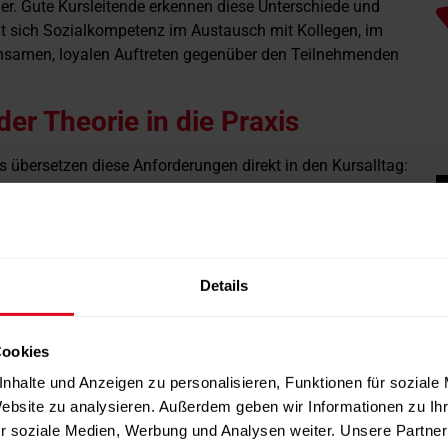
r. Gute Kursleitende erkennen diese Unterschiede und
gt sich Sozialkompetenz im Austausch mit Kollegen, im
nsamen, loyalen Auftreten gegenüber den Teilnehmenden
er Theorie in die Praxis
 übersetzen diese Anforderungen direkt in den Kursalltag:
ting sind eng mit sozialen Kompetenzen verbunden.
geben, sondern Menschen gezielt zu begleiten. Dazu
auso wie motivierendes Feedback und individuelle Optionen
npsychologischer Perspektive unterstützt differenziertes
ert damit intrinsische
Details
arin, Korrekturen respektvoll zu formulieren, Teilnehmende
achen. Connecting beschreibt den bewussten Aufbau von
Cookies
n hier oft den Unterschied: Teilnehmende mit Namen
nhalte und Anzeigen zu personalisieren, Funktionen für soziale
teresse zeigen oder nach einem Kurs kurz nachfragen, wie
Website zu analysieren. Außerdem geben wir Informationen zu I
hörigkeit – ein zentraler Faktor für langfristige
r soziale Medien, Werbung und Analysen weiter. Unsere Partner
 nicht nur Show oder Unterhaltung. Es geht darum,