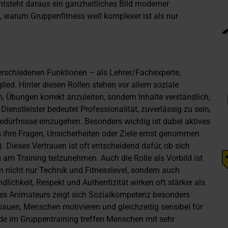
steht daraus ein ganzheitliches Bild moderner
f, warum Gruppenfitness weit komplexer ist als nur
verschiedenen Funktionen – als Lehrer/Fachexperte,
lied. Hinter diesen Rollen stehen vor allem soziale
m, Übungen korrekt anzuleiten, sondern Inhalte verständlich,
ienstleister bedeutet Professionalität, zuverlässig zu sein,
dürfnisse einzugehen. Besonders wichtig ist dabei aktives
s ihre Fragen, Unsicherheiten oder Ziele ernst genommen
). Dieses Vertrauen ist oft entscheidend dafür, ob sich
g am Training teilzunehmen. Auch die Rolle als Vorbild ist
 nicht nur Technik und Fitnesslevel, sondern auch
ichkeit, Respekt und Authentizität wirken oft stärker als
des Animateurs zeigt sich Sozialkompetenz besonders
uen, Menschen motivieren und gleichzeitig sensibel für
ade im Gruppentraining treffen Menschen mit sehr