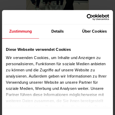
Seit über 35 Jahren ist die FITNESS TRIBUNE das
Zustimmung
Details
Über Cookies
Fachmagazin für Fitness, Wellness und Gesundheit
in der Schweiz, Österreich und Deutschland. Fach-
und Führungskräfte der deutschsprachigen
Diese Webseite verwendet Cookies
Fitness- und Gesundheitsbranche setzen auf das
Wir verwenden Cookies, um Inhalte und Anzeigen zu
offizielle Organ von swiss active als wichtigen
personalisieren, Funktionen für soziale Medien anbieten
Trendsetter und Wissenslieferant. Neutralität,
zu können und die Zugriffe auf unsere Website zu
Wissenschaftlichkeit und Aktualität sind dabei die
analysieren. Außerdem geben wir Informationen zu Ihrer
essenziellen Eckpfeiler bei der Entwicklung jeder
Verwendung unserer Website an unsere Partner für
einzelnen Ausgabe.
soziale Medien, Werbung und Analysen weiter. Unsere
Partner führen diese Informationen möglicherweise mit
Magazin
weiteren Daten zusammen, die Sie ihnen bereitgestellt
haben oder die sie im Rahmen Ihrer Nutzung der Dienste
Editorial
gesammelt haben.
Einwilligungsauswahl