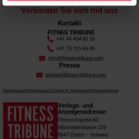
Verbinden Sie sich mit uns
Kontakt
FITNES TRIBUNE
+41 44 404 80 26
+41 78 335 86 89
info@fitness-tribune.com
Presse
presse@fitness-tribune.com
Datenschutz
Impressum
Cookies & Tracking
Vertrag kündigen
Verlags- und
Anzeigenadresse:
Fitness-Experte AG
Albisriederstrasse 226
8047 Zürich – Schweiz