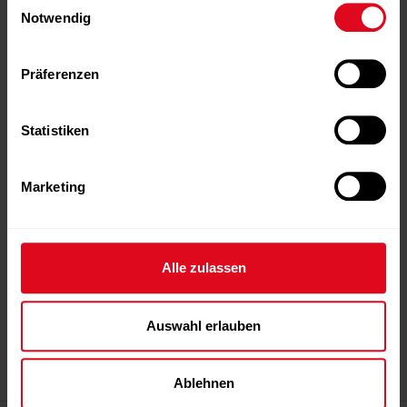
Fachartikel
Notwendig
Interview
Präferenzen
Kolumnen
Statistiken
Redaktion
News
Archiv
Marketing
Events
Abonnement
Über uns
Alle zulassen
Über uns
Auswahl erlauben
Team
Kontakt
Ablehnen