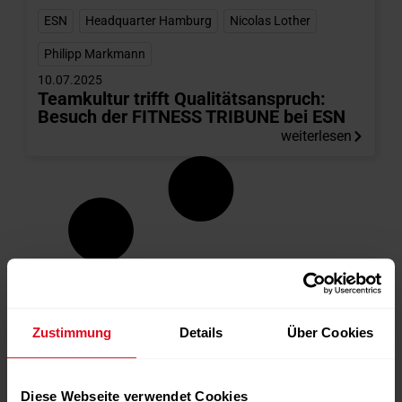
ESN
,
Headquarter Hamburg
,
Nicolas Lother
,
Philipp Markmann
10.07.2025
Teamkultur trifft Qualitätsanspruch:
Besuch der FITNESS TRIBUNE bei ESN
weiterlesen
Zustimmung
Details
Über Cookies
Diese Webseite verwendet Cookies