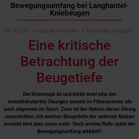
Bewegungsumfang bei Langhantel-
Kniebeugen
24.10.2023
Lesezeit: 6 Minuten
Fachartikel
,
Magazin
Eine kritische
Betrachtung der
Beugetiefe
Die
Kniebeuge
ist
und
bleibt
wohl
eine
der
meistdiskutierten
Übungen
sowohl
im
Fitnesscenter als
auch allgemein im Sport. Zwar ist der Nutzen dieser Übung
unumstritten, mit welcher Beugetiefe der optimale Nutzen
erreicht wird aber umso mehr. Doch welche Rolle spielt der
Bewegungsumfang wirklich?