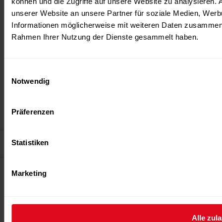
können und die Zugriffe auf unsere Website zu analysieren.
Verbinden Sie sich mit uns
unserer Website an unsere Partner für soziale Medien, Werb
Informationen möglicherweise mit weiteren Daten zusammen, d
Kontakt
Rahmen Ihrer Nutzung der Dienste gesammelt haben.
FITNES TRIBUNE
+41 44 404 80 26
Einwilligungsauswahl
+41 78 335 86 89
Notwendig
info@fitness-tribune.com
Presse
Präferenzen
presse@fitness-tribune.com
Statistiken
Datenschutz
Impressum
Cookies & Tracking
Vertrag kündigen
Verlags- und
Marketing
Anzeigenadresse:
Fitness-Experte AG
Albisriederstrasse 226
8047 Zürich – Schweiz
Alle zul