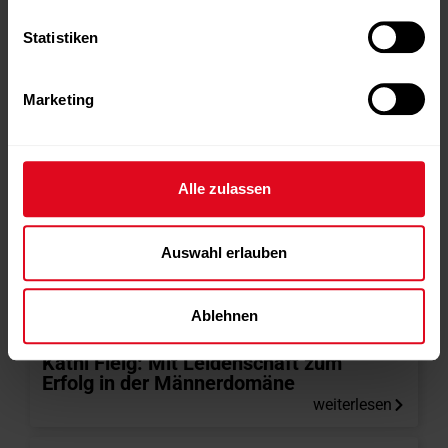
Statistiken
Marketing
Alle zulassen
INTERVIEW
,
MAGAZIN
,
SLIDER
Auswahl erlauben
Fitness
,
FT215
,
Interview
,
Kathi Fleig
,
Women in Fitness
Ablehnen
15.07.2025
Kathi Fleig: Mit Leidenschaft zum
Erfolg in der Männerdomäne
weiterlesen