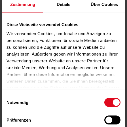
Team bessere Lösungen findet
Zustimmung
Details
Über Cookies
weiterlesen
Diese Webseite verwendet Cookies
Wir verwenden Cookies, um Inhalte und Anzeigen zu
personalisieren, Funktionen für soziale Medien anbieten
zu können und die Zugriffe auf unsere Website zu
analysieren. Außerdem geben wir Informationen zu Ihrer
Verwendung unserer Website an unsere Partner für
soziale Medien, Werbung und Analysen weiter. Unsere
Partner führen diese Informationen möglicherweise mit
INTERVIEW
,
MAGAZIN
,
SLIDER
weiteren Daten zusammen, die Sie ihnen bereitgestellt
haben oder die sie im Rahmen Ihrer Nutzung der Dienste
Conny Hörl
,
Fitness
,
FT215
,
Interview
,
gesammelt haben.
Einwilligungsauswahl
Women in Fitness
Notwendig
16.07.2025
Business Angel mit Herz: Conny Hörl
über Start-ups und Empowerment
Präferenzen
weiterlesen