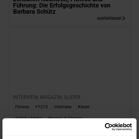
Führung: Die Erfolgsgeschichte von
Barbara Schütz
weiterlesen
INTERVIEW
,
MAGAZIN
,
SLIDER
Fitness
,
FT215
,
Interview
,
Kieser
,
Sabrina Mehri
,
Women in Fitness
17.07.2025
Sabrina Mehri: Warum ein diverses