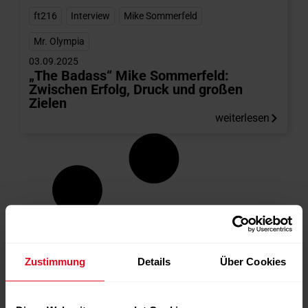
ft216
,
Interview
,
Mike Sommerfeld
,
Mr. Olympia
03.09.2025
„The Badass“ Mike Sommerfeld:
Zwischen Erfolg, Druck und großen
Zielen
weiterlesen
Zustimmung
Details
Über Cookies