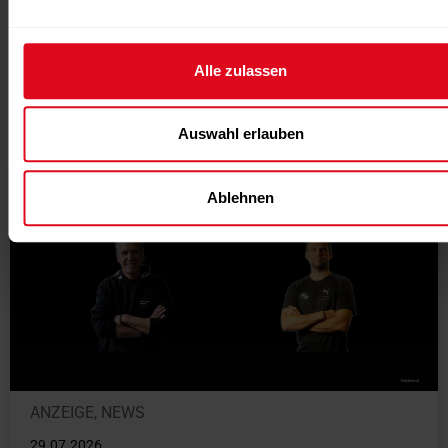
Alle zulassen
Weitere News / Verwandte
Nachrichten
Auswahl erlauben
Ablehnen
ANZEIGE
,
NEWS
29.07.2026