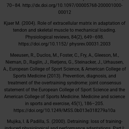
70–84.
http://dx.doi.org/10.1097/00005768-200001000-
00012
Kjaer M. (2004). Role of extracellular matrix in adaptation of
tendon and skeletal muscle to mechanical loading.
Physiological reviews, 84(2), 649–698.
https://doi.org/10.1152/ physrev.00031.2003
Meeusen, R., Duclos, M., Foster, C., Fry, A., Gleeson, M.,
Nieman, D., Raglin, J., Rietjens, G., Steinacker, J., Urhausen,
A., European College of Sport Science, & American College of
Sports Medicine (2013). Prevention, diagnosis, and
treatment of the overtraining syndrome: joint consensus
statement of the European College of Sport Science and the
American College of Sports Medicine. Medicine and science
in sports and exercise, 45(1), 186–205.
https://doi.org/10.1249/MSS.0b013e318279a10a
Mujika, I. & Padilla, S. (2000). Detraining: loss of training-
induced physiological and performance adaptations. Part I: