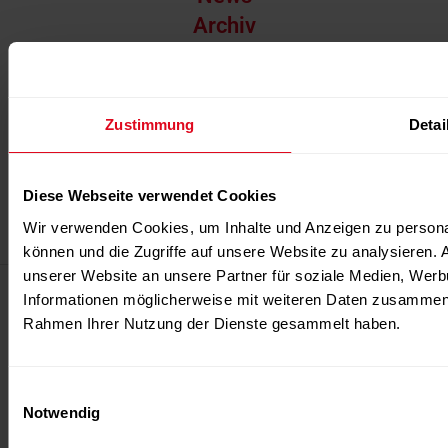
Archiv
Events
Abonnement
Über uns
Zustimmung
Detai
Über uns
Team
Diese Webseite verwendet Cookies
Wir verwenden Cookies, um Inhalte und Anzeigen zu personal
Kontakt
können und die Zugriffe auf unsere Website zu analysieren.
unserer Website an unsere Partner für soziale Medien, Werb
Verbinden Sie sich mit uns
Informationen möglicherweise mit weiteren Daten zusammen, d
Rahmen Ihrer Nutzung der Dienste gesammelt haben.
Kontakt
FITNES TRIBUNE
Einwilligungsauswahl
+41 44 404 80 26
Notwendig
+41 78 335 86 89