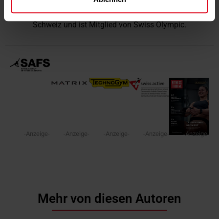
BAG, den Krankenversicherern oder der Bevölkerung in der
Schweiz. swiss active vertritt mehr als 550 Standorte in der
Schweiz und ist Mitglied von Swiss Olympic.
-Anzeige-
-Anzeige-
-Anzeige-
-Anzeige-
-Anzeige-
Mehr von diesen Autoren