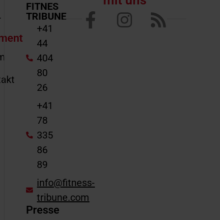
mit uns
FITNES
TRIBUNE
r
+41
ment
44
m
404
80
akt
26
e
+41
78
335
86
89
info@fitness-
tribune.com
Presse