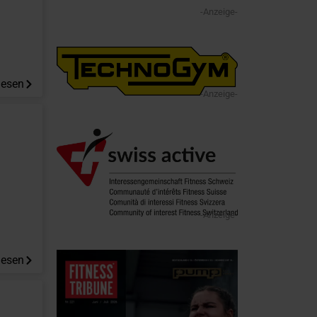
-Anzeige-
lesen
-Anzeige-
-Anzeige-
lesen