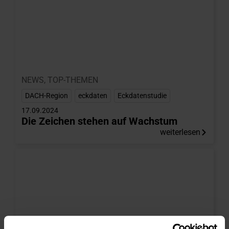
NEWS
,
TOP-THEMEN
DACH-Region
,
eckdaten
,
Eckdatenstudie
17.09.2024
Die Zeichen stehen auf Wachstum
weiterlesen