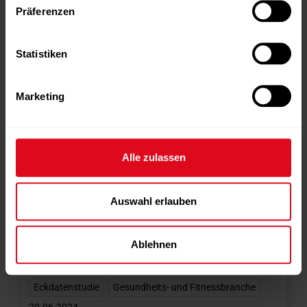
Präferenzen
Eckdatenstudie
,
Fitnessindustrie
,
Fitnesswirtschaft
,
Schweiz
Statistiken
04.07.2024
Schweiz im Ländervergleich vorn
weiterlesen
Marketing
Alle zulassen
Auswahl erlauben
Ablehnen
NEWS
,
SLIDER
,
TOP-THEMEN
Eckdatenstudie
,
Gesundheits- und Fitnessbranche