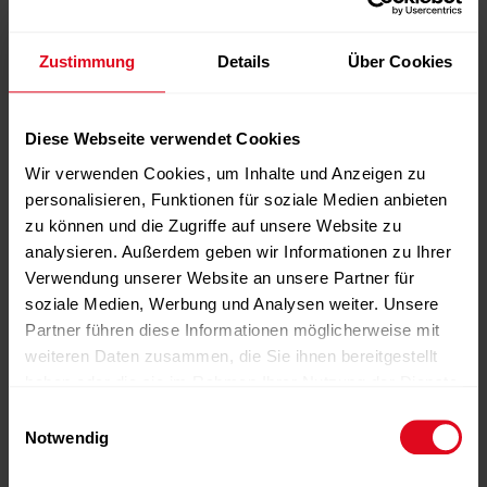
Zustimmung
Details
Über Cookies
NEWS
,
SLIDER
Eckdatenstudie
,
Fitnesswirtschaft
,
Österreich
11.07.2024
Diese Webseite verwendet Cookies
Die Fitnesswirtschaft Österreichs im
Wir verwenden Cookies, um Inhalte und Anzeigen zu
Detail
personalisieren, Funktionen für soziale Medien anbieten
weiterlesen
zu können und die Zugriffe auf unsere Website zu
analysieren. Außerdem geben wir Informationen zu Ihrer
Verwendung unserer Website an unsere Partner für
soziale Medien, Werbung und Analysen weiter. Unsere
Partner führen diese Informationen möglicherweise mit
weiteren Daten zusammen, die Sie ihnen bereitgestellt
haben oder die sie im Rahmen Ihrer Nutzung der Dienste
gesammelt haben.
Einwilligungsauswahl
Notwendig
NEWS
,
SLIDER