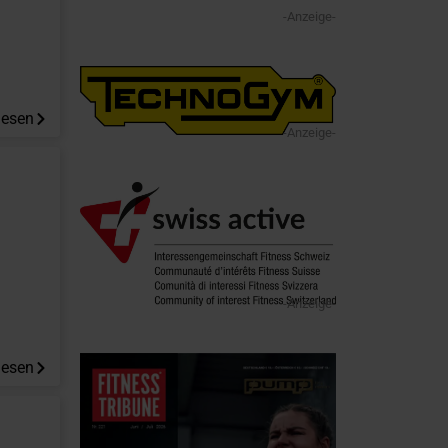
-Anzeige-
lesen
-Anzeige-
-Anzeige-
lesen