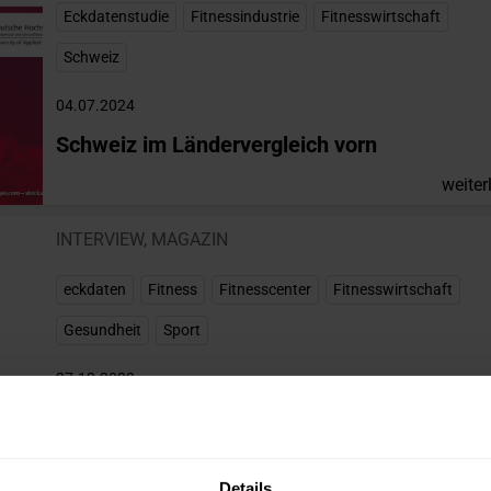
Eckdatenstudie
,
Fitnessindustrie
,
Fitnesswirtschaft
,
Schweiz
04.07.2024
Schweiz im Ländervergleich vorn
weiter
INTERVIEW
,
MAGAZIN
eckdaten
,
Fitness
,
Fitnesscenter
,
Fitnesswirtschaft
,
Gesundheit
,
Sport
27.12.2023
Eckdatenstudie jetzt auch für Österreich
weiter
Details