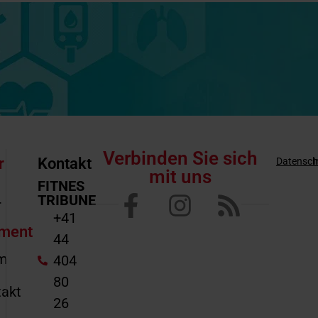
Verbinden Sie sich
r
Kontakt
Datensch
mit uns
FITNES
TRIBUNE
r
+41
ment
44
m
404
80
akt
26
e