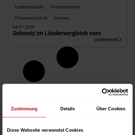
Eckdatenstudie
,
Fitnessindustrie
,
Fitnesswirtschaft
,
Schweiz
04.07.2024
Schweiz im Ländervergleich vorn
weiterlesen
Zustimmung
Details
Über Cookies
Diese Webseite verwendet Cookies