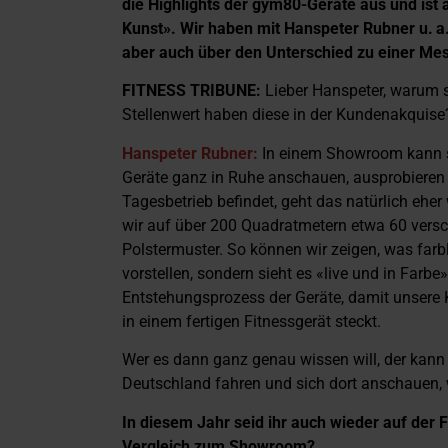
die Highlights der gym80-Geräte aus und ist au
Kunst». Wir haben mit Hanspeter Rubner u. 
aber auch über den Unterschied zu einer Me
FITNESS TRIBUNE:
Lieber Hanspeter, warum s
Stellenwert haben diese in der Kundenakquise
Hanspeter Rubner:
In einem Showroom kann si
Geräte ganz in Ruhe anschauen, ausprobieren
Tagesbetrieb befindet, geht das natürlich eh
wir auf über 200 Quadratmetern etwa 60 versc
Polstermuster. So können wir zeigen, was farb
vorstellen, sondern sieht es «live und in Farbe
Entstehungsprozess der Geräte, damit unsere 
in einem fertigen Fitnessgerät steckt.
Wer es dann ganz genau wissen will, der kan
Deutschland fahren und sich dort anschauen, 
In diesem Jahr seid ihr auch wieder auf der 
Vergleich zum Showroom?