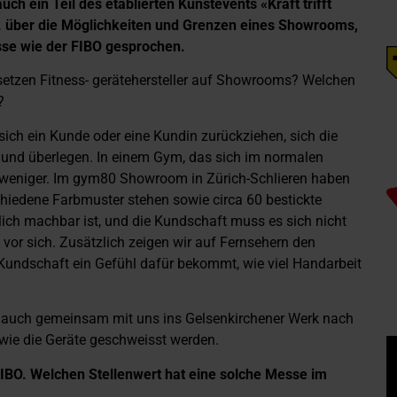
ch ein Teil des etablierten Kunstevents «Kraft trifft
a. über die Möglichkeiten und Grenzen eines Showrooms,
sse wie der FIBO gesprochen.
etzen Fitness- gerätehersteller auf Showrooms? Welchen
?
ch ein Kunde oder eine Kundin zurückziehen, sich die
 und überlegen. In einem Gym, das sich im normalen
er weniger. Im gym80 Showroom in Zürich-Schlieren haben
hiedene Farbmuster stehen sowie circa 60 bestickte
lich machbar ist, und die Kundschaft muss es sich nicht
» vor sich. Zusätzlich zeigen wir auf Fernsehern den
Kundschaft ein Gefühl dafür bekommt, wie viel Handarbeit
n auch gemeinsam mit uns ins Gelsenkirchener Werk nach
wie die Geräte geschweisst werden.
FIBO. Welchen Stellenwert hat eine solche Messe im