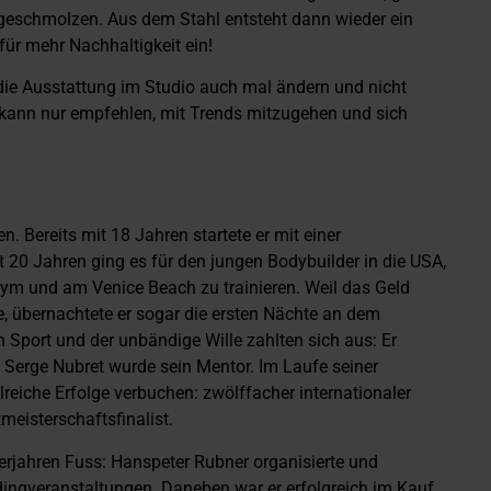
geschmolzen. Aus dem Stahl entsteht dann wieder ein
für mehr Nachhaltigkeit ein!
e die Ausstattung im Studio auch mal ändern und nicht
h kann nur empfehlen, mit Trends mitzugehen und sich
 Bereits mit 18 Jahren startete er mit einer
t 20 Jahren ging es für den jungen Bodybuilder in die USA,
Gym und am Venice Beach zu trainieren. Weil das Geld
, übernachtete er sogar die ersten Nächte an dem
Sport und der unbändige Wille zahlten sich aus: Er
d Serge Nubret wurde sein Mentor. Im Laufe seiner
reiche Erfolge verbuchen: zwölffacher internationaler
eisterschaftsfinalist.
gerjahren Fuss: Hanspeter Rubner organisierte und
dingveranstaltungen. Daneben war er erfolgreich im Kauf