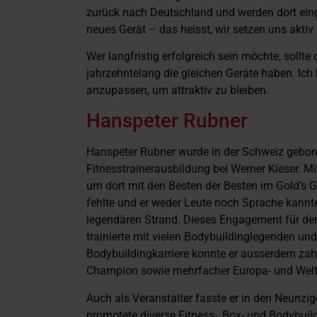
zurück nach Deutschland und werden dort ein
neues Gerät – das heisst, wir setzen uns aktiv 
Wer langfristig erfolgreich sein möchte, sollt
jahrzehntelang die gleichen Geräte haben. Ic
anzupassen, um attraktiv zu bleiben.
Hanspeter Rubner
Hanspeter Rubner wurde in der Schweiz geboren.
Fitnesstrainerausbildung bei Werner Kieser. Mi
um dort mit den Besten der Besten im Gold’s 
fehlte und er weder Leute noch Sprache kannte
legendären Strand. Dieses Engagement für den 
trainierte mit vielen Bodybuildinglegenden un
Bodybuildingkarriere konnte er ausserdem zahl
Champion sowie mehrfacher Europa- und Weltm
Auch als Veranstalter fasste er in den Neunzi
promotete diverse Fitness-, Box- und Bodybuil