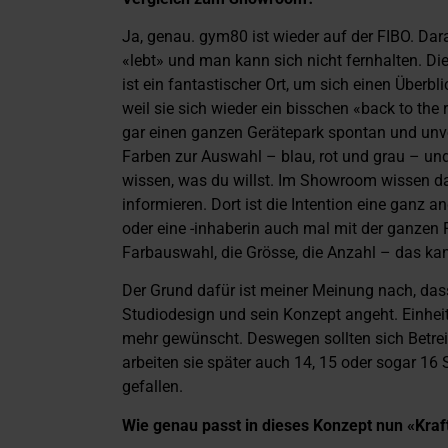
Ja, genau. gym80 ist wieder auf der FIBO. Dara
«lebt» und man kann sich nicht fernhalten. Die
ist ein fantastischer Ort, um sich einen Überb
weil sie sich wieder ein bisschen «back to the 
gar einen ganzen Gerätepark spontan und unvorb
Farben zur Auswahl – blau, rot und grau – und
wissen, was du willst. Im Showroom wissen da
informieren. Dort ist die Intention eine ganz
oder eine -inhaberin auch mal mit der ganzen F
Farbauswahl, die Grösse, die Anzahl – das k
Der Grund dafür ist meiner Meinung nach, dass
Studiodesign und sein Konzept angeht. Einheit
mehr gewünscht. Deswegen sollten sich Betreib
arbeiten sie später auch 14, 15 oder sogar 16
gefallen.
Wie genau passt in dieses Konzept nun «Kraft 