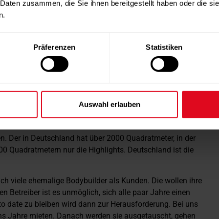
 Daten zusammen, die Sie ihnen bereitgestellt haben oder die s
n.
 es wird wiederkommen. Allerdings haben wir Stand jetzt
Entwicklungen gibt, werden wir natürlich sofort darüber
Präferenzen
Statistiken
rifft Kunst» immer gleich?
er wieder aus, um eben auch die neuesten Produkte
rbei, weil sie ein ganz bestimmtes Gerät sehen möchten,
 dann schon im Showroom parat stehen.
Auswahl erlauben
 und der Schweiz, was Showroom und Kundschaft angeht?
n. Der in Deutschland hat über 2000 Quadratmeter, in der
0 Quadratmetern nur die Highlights. Deutschland ist die
uch viele ehemalige Bodybuilder als Kunden. Die wollen ihre
en Betreiber ist es unmöglich, sich alle paar Jahre einen
o date zu bleiben wird dann zur Herausforderung. Bei uns
hs Jahre mieten. Danach werden sie ausgetauscht, gehen