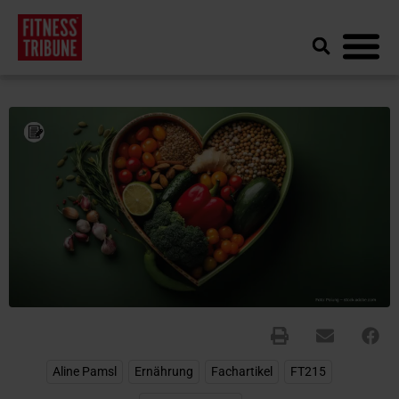
Aline Pamsl
,
Ernährung
,
Fachartikel
,
FT215
,