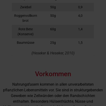
Zwiebel
50g
0,9
Roggenvollkorn
50g
4,0
brot
Rote Bete
60g
1,4
(Konserve)
Baumnüsse
25g
1,5
(Heseker & Heseker, 2010)
Vorkommen
Nahrungsfasern kommen in allen unverarbeiteten
pflanzlichen
Lebensmitteln vor. Sie sind in strukturgebenden
Geweben wie
Zellwänden oder den Randschichten
enthalten. Besonders Hülsenfrüchte, Nüsse und