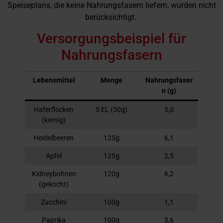
Speiseplans, die keine Nahrungsfasern liefern, wurden nicht
berücksichtigt.
Versorgungsbeispiel für
Nahrungsfasern
Lebensmittel
Menge
Nahrungsfaser
n (g)
Haferflocken
5 EL (50g)
5,0
(kernig)
Heidelbeeren
125g
6,1
Apfel
125g
2,5
Kidneybohnen
120g
6,2
(gekocht)
Zucchini
100g
1,1
Paprika
100g
3,6