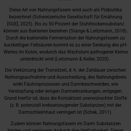
Diese Art von Nahrungsfasern wird auch als Präbiotika
bezeichnet (Schweizerische Gesellschaft für Ernährung
[SGE], 2025). Bis zu 50 Prozent der Stuhltrockensubstanz
können aus Bakterien bestehen (Stange & Leitzmann, 2018).
Durch die bakterielle Fermentation der Nahrungsfasern zu
kurzkettigen Fettsäuren kommt es zu einer Senkung des pH-
Wertes im Kolon, wodurch das Wachstum pathogener Keime
unterdrückt wird (Leitzmann & Keller, 2020).
Die Verkürzung der Transitzeit, d. h. der Zeitdauer zwischen
Nahrungsaufnahme und Ausscheidung, des Nahrungsbreis
wirkt Fäulnisprozessen und Darmbeschwerden, wie
Verstopfung oder einigen Darmerkrankungen, entgegen.
Grund hierfür ist, dass die Kontaktzeit unerwünschter Stoffe
(z. B. potenziell krebserzeugender Substanzen) mit der
Darmschleimhaut verringert ist (Schek, 2011).
Zudem können Nahrungsfasern im Darm Substanzen
binden und verringern dadurch ihre Verfügbarkeit. Dieser