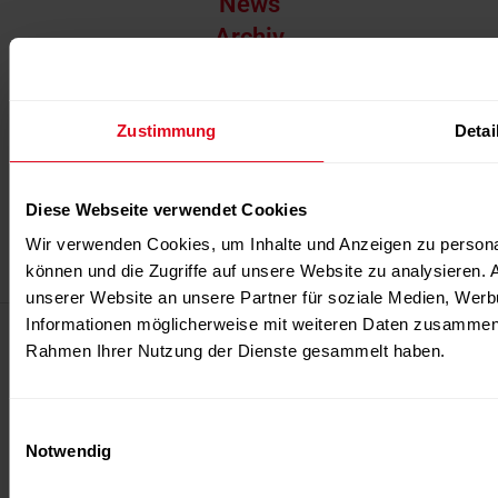
News
Archiv
Events
Abonnement
Zustimmung
Detai
Über uns
Über uns
Diese Webseite verwendet Cookies
Team
Wir verwenden Cookies, um Inhalte und Anzeigen zu personal
Kontakt
können und die Zugriffe auf unsere Website zu analysieren.
unserer Website an unsere Partner für soziale Medien, Werb
Informationen möglicherweise mit weiteren Daten zusammen, d
Verbinden Sie sich mit uns
Rahmen Ihrer Nutzung der Dienste gesammelt haben.
Kontakt
FITNES TRIBUNE
Einwilligungsauswahl
+41 44 404 80 26
Notwendig
+41 78 335 86 89