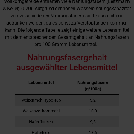
Vollkorngetreide enthalten viele
Nahrungsfasern (Leitzmann
& Keller, 2020). Aufgrund der hohen
Wasserbindungskapazität
von verschiedenen Nahrungsfasern
sollte ausreichend
getrunken werden, da es sonst zu Verstop
fungen kommen
kann. Die folgende Tabelle zeigt eini
ge weitere
Lebensmittel
mit dem entsprechenden Gesamtgehalt an
Nah
rungsfasern
pro 100 Gramm Lebensmittel.
Nahrungsfasergehalt
ausgewählter Lebensmittel
Lebensmittel
Nahrungsfasern
(g/100g)
Weizenmehl Type 405
3,2
Weizenvollkornmehl
10,0
Haferflocken
9,5
Haferkleie
18,6