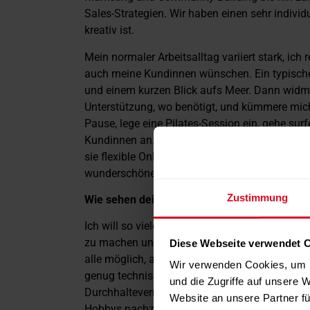
Sales-Strategien. Wir haben einen sehr indivi
kreativ ist.
Mein normaler Arbeitsalltag variiert stark, ich r
auch meine Kundinnen wünschen. Ein typischer
und einem kurzen Blick aufs Meer. Dann widm
Unterstützung, wo benötigt, und kümmere mic
Pause, lege eine Pilates-Session ein, gehe su
Kundinnen an. Darin besprechen wir Ideen un
sie flexible Online-Unternehmen im Gesundhe
wunderschönen Sonnenuntergang an.
Zustimmung
Wie sehen deine beruflichen Ziele für die nä
Ich will so vielen Frauen wie möglich helfen, 
zu machen und einen flexiblen Lifestyle zu füh
Diese Webseite verwendet 
alle möglich, auch für Introvertierte und Perso
Wir verwenden Cookies, um I
genug technische oder Online-Erfahrung zu hab
und die Zugriffe auf unsere 
Durchhaltevermögen. Mein Unternehmen soll na
Website an unsere Partner fü
Hobbys nachzugehen, und so, dass die Betreu