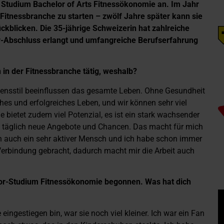
n Studium Bachelor of Arts Fitnessökonomie an. Im Jahr
r Fitnessbranche zu starten – zwölf Jahre später kann sie
ckblicken. Die 35-jährige Schweizerin hat zahlreiche
r-Abschluss erlangt und umfangreiche Berufserfahrung
n in der Fitnessbranche tätig, weshalb?
ensstil beeinflussen das gesamte Leben. Ohne Gesundheit
liches und erfolgreiches Leben, und wir können sehr viel
 bietet zudem viel Potenzial, es ist ein stark wachsender
hen täglich neue Angebote und Chancen. Das macht für mich
ch auch ein sehr aktiver Mensch und ich habe schon immer
Verbindung gebracht, dadurch macht mir die Arbeit auch
lor-Studium Fitnessökonomie begonnen. Was hat dich
eingestiegen bin, war sie noch viel kleiner. Ich war ein Fan