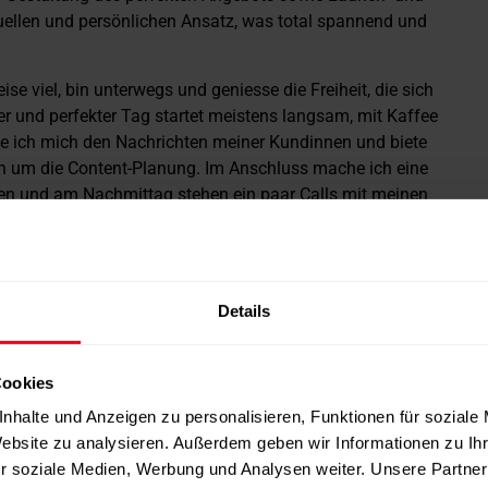
duellen und persönlichen Ansatz, was total spannend und
eise viel, bin unterwegs und geniesse die Freiheit, die sich
 und perfekter Tag startet meistens langsam, mit Kaffee
e ich mich den Nachrichten meiner Kundinnen und biete
h um die Content-Planung. Im Anschluss mache ich eine
rfen und am Nachmittag stehen ein paar Calls mit meinen
d Strategien, damit ihre Unternehmen weiterwachsen und
itsbereich aufbauen können. Am Abend schaue ich mir den
Details
chsten fünf bis zehn Jahre aus?
sich in der Fitness- und Gesundheitsbranche selbstständig
ren sowie finanziell unabhängig zu sein. Und das ist für
Cookies
nen, die denken, nicht gut vor der Kamera zu sein oder nicht
nhalte und Anzeigen zu personalisieren, Funktionen für soziale
en. Wir brauchen nur die richtigen Strategien und
Website zu analysieren. Außerdem geben wir Informationen zu I
türlich wachsen, aber so, dass ich Zeit habe, meinen
r soziale Medien, Werbung und Analysen weiter. Unsere Partner
ung meiner Kundinnen nicht zu kurzkommt. Ich habe ein