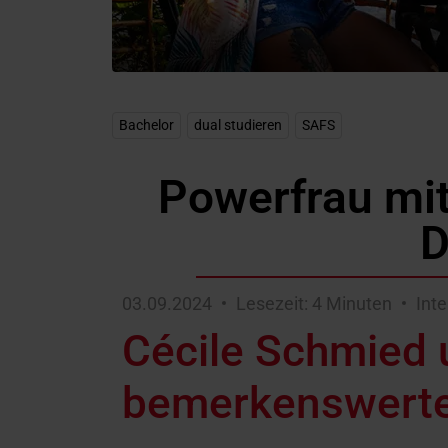
Bachelor
,
dual studieren
,
SAFS
Powerfrau mi
D
03.09.2024
Lesezeit: 4 Minuten
Int
Cécile Schmied 
bemerkenswerte