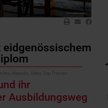
t eidgenössischem
iplom
erview
,
Magazin
,
Slider
,
Top-Themen
und ihr
r Ausbildungsweg