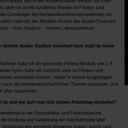
noch etwas, das in den Kinderschuhen steckte. Ich habe
, aber ich wollte fundiertes Wissen im Fitness- und
 die Grundlagen der Betriebsökonomie kennenlernen, um
Zudem habe ich den flexiblen Ansatz des dualen Studiums
urch – trotz Studium – meinen Lebensunterhalt
in deinem dualen Studium erworben hast, nutzt du heute
 Trainerin habe ich die gesamten Fitness-Module, wie z. B.
eines Gyms habe ich natürlich alles zu Fitness- und
emen anwenden können. Später in meiner langjährigen
ch auch die betriebswirtschaftlichen Themen umsetzen. Und
ch alles zusammen.
st du und wie darf man sich deinen Arbeitstag vorstellen?
nternehmen in der Gesundheits- und Fitnessbranche
 der Findung und Validierung der Geschäftsidee über
r Gestaltung des perfekten Angebots sowie Launch- und