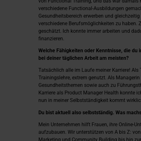
von Functional Training, und das war damals 
verschiedene Functional-Ausbildungen gemacht
Gesundheitsbereich erwerben und gleichzeitig
verschiedene Berufsmöglichkeiten zu haben. 
geschätzt. Ich konnte immer arbeiten und dad
finanzieren.
Welche Fähigkeiten oder Kenntnisse, die du 
bei deiner täglichen Arbeit am meisten?
Tatsächlich alle im Laufe meiner Karriere! Als
Trainingslehre, extrem genutzt. Als Managerin 
Gesundheitsthemen sowie auch zu Führungsth
Karriere als Product Manager Health konnte i
nun in meiner Selbstständigkeit kommt wirkli
Du bist aktuell also selbstständig. Was mach
Mein Unternehmen hilft Frauen, ihre Online-U
aufzubauen. Wir unterstützen von A bis Z: von
Marketing und Community Building bis hin zu