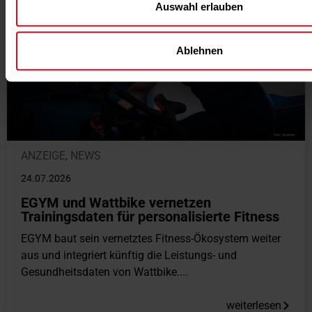
Auswahl erlauben
Ablehnen
ANZEIGE
,
NEWS
24.07.2026
EGYM und Wattbike vernetzen
Trainingsdaten für personalisierte Fitness
EGYM baut sein vernetztes Fitness-Ökosystem weiter
aus und integriert künftig die Leistungs- und
Gesundheitsdaten von Wattbike....
weiterlesen