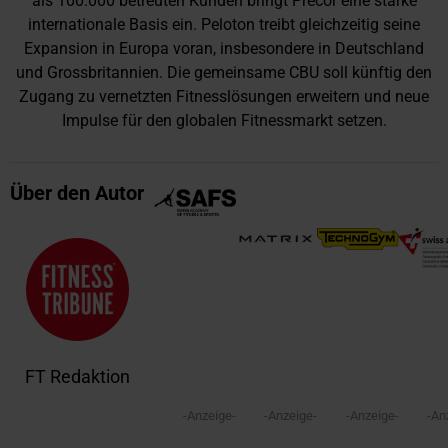
als 100.000 betreuten Kunden bringt Precor eine starke
internationale Basis ein. Peloton treibt gleichzeitig seine
Expansion in Europa voran, insbesondere in Deutschland
und Grossbritannien. Die gemeinsame CBU soll künftig den
Zugang zu vernetzten Fitnesslösungen erweitern und neue
Impulse für den globalen Fitnessmarkt setzen.
Über den Autor
FT Redaktion
-Anzeige-
-Anzeige-
-Anzeige-
-An