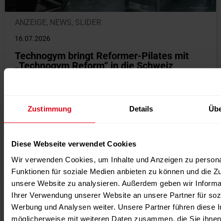
ANZEIGE
,
NEWS
,
SLIDER
16.07.2026
Technogym bringt Reformer-Pilates mit
„Technogym Reform“ in die Schweiz
Mit Technogym Reform erweitert Technogym sein
Produktportfolio um einen eigenen Reformer-Pilates-
Trainer und führt das Gerät auf dem Schweizer Markt
Zustimmung
Details
Übe
ein....
weiterlesen
Diese Webseite verwendet Cookies
Weitere News / Verwandte
Wir verwenden Cookies, um Inhalte und Anzeigen zu persona
Nachrichten
Funktionen für soziale Medien anbieten zu können und die Zug
unsere Website zu analysieren. Außerdem geben wir Informa
Ihrer Verwendung unserer Website an unsere Partner für soz
Werbung und Analysen weiter. Unsere Partner führen diese 
möglicherweise mit weiteren Daten zusammen, die Sie ihnen 