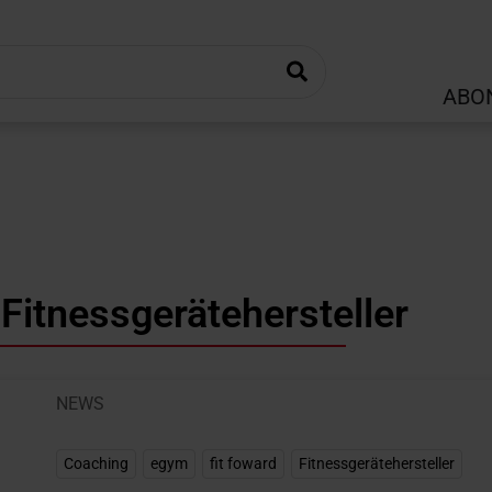
ABO
Fitnessgerätehersteller
NEWS
Coaching
,
egym
,
fit foward
,
Fitnessgerätehersteller