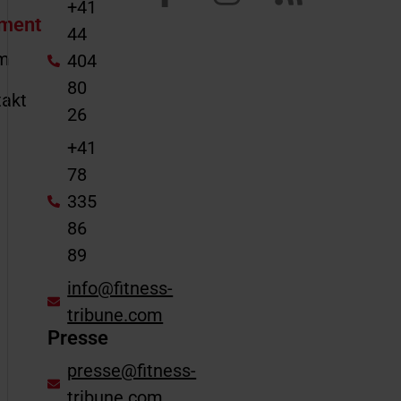
+41
ment
44
m
404
80
akt
26
e
+41
78
335
86
89
info@fitness-
tribune.com
Presse
presse@fitness-
tribune.com