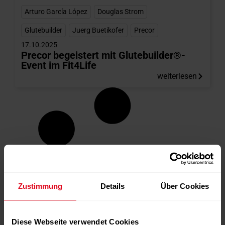
Arturo García López
,
Douglas Strom
,
Glutebuilder
,
Juerg Buetikofer
,
Precor
17.10.2025
Precor begeistert mit Glutebuilder®-
Event im Fit4Life
weiterlesen
Zustimmung
Details
Über Cookies
Diese Webseite verwendet Cookies