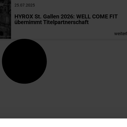
25.07.2025
HYROX St. Gallen 2026: WELL COME FIT
übernimmt Titelpartnerschaft
weiter