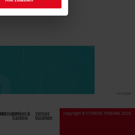
-Anzeige-
utz
Impressum
Cookies &
Vertrag
copyright © FITNESS TRIBUNE 2026
Tracking
kündigen