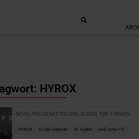
ABO
lagwort: HYROX
NEWS
,
PRESSEMITTEILUNG
,
SLIDER
,
TOP-THEMEN
HYROX
,
OLMA-Gelände
,
St. Gallen
,
well come FIT