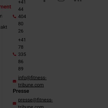
+41
ment
44
m
404
80
akt
26
e
+41
78
335
86
89
info@fitness-
tribune.com
Presse
presse@fitness-
tribune.com