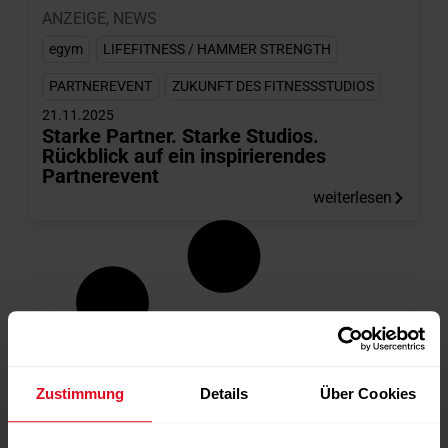
ANZEIGE
,
NEWS
egym
,
LIFEFITNESS / HAMMER STRENGTH
,
PARTNEREVENT
,
ZUKUNFT DES FITNESSSTUDIOS
21.11.2025
Starke Partner. Starke Studios.
Rückblick auf ein inspirierendes
Partnerevent
weiterlesen
Zustimmung
Details
Über Cookies