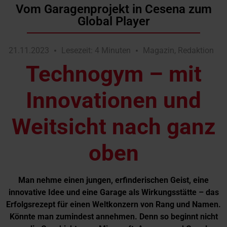
Vom Garagenprojekt in Cesena zum
Global Player
21.11.2023
Lesezeit: 4 Minuten
Magazin
,
Redaktion
Technogym – mit
Innovationen und
Weitsicht nach ganz
oben
Man
nehme
einen
jungen,
erfinderischen
Geist,
eine
innovative
Idee
und
eine
Garage
als Wirkungsstätte – das
Erfolgsrezept für einen Weltkonzern von Rang und Namen.
Könnte man zumindest annehmen. Denn so beginnt nicht