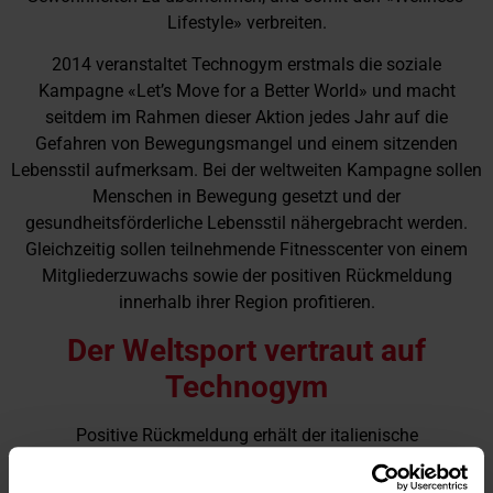
Lifestyle» verbreiten.
2014 veranstaltet Technogym erstmals die soziale
Kampagne «Let’s Move for a Better World» und macht
seitdem im Rahmen dieser Aktion jedes Jahr auf die
Gefahren von Bewegungsmangel und einem sitzenden
Lebensstil aufmerksam. Bei der weltweiten Kampagne sollen
Menschen in Bewegung gesetzt und der
gesundheitsförderliche Lebensstil nähergebracht werden.
Gleichzeitig sollen teilnehmende Fitnesscenter von einem
Mitgliederzuwachs sowie der positiven Rückmeldung
innerhalb ihrer Region profitieren.
Der Weltsport vertraut auf
Technogym
Positive Rückmeldung erhält der italienische
Fitnessgerätehersteller auch aus der Sportwelt: In den 40
Jahren Firmen- geschichte konnte Technogym zahlreiche