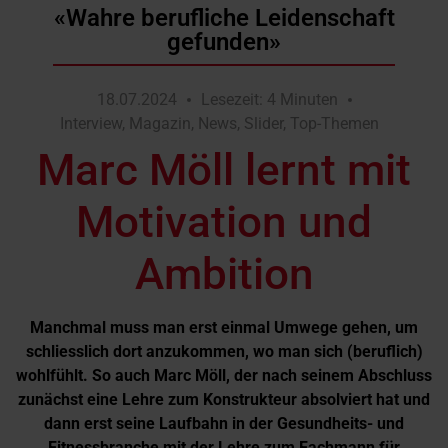
«Wahre berufliche Leidenschaft
gefunden»
18.07.2024
Lesezeit: 4 Minuten
Interview
,
Magazin
,
News
,
Slider
,
Top-Themen
Marc Möll lernt mit
Motivation und
Ambition
Manchmal muss man erst einmal Umwege gehen, um
schliesslich dort anzukommen, wo man sich (beruflich)
wohlfühlt. So auch Marc Möll, der nach seinem Abschluss
zunächst eine Lehre zum Konstrukteur absolviert hat und
dann erst seine Laufbahn in der Gesundheits- und
Fitnessbranche mit der Lehre zum Fachmann für