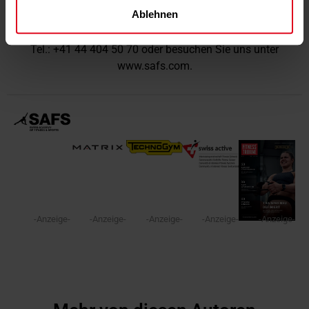
auch digital möglich.
Ablehnen
Für eine persönliche Beratung rufen Sie uns jetzt an unter
Tel.:
+41 44 404 50 70
oder besuchen Sie uns unter
www.safs.com
.
-Anzeige-
-Anzeige-
-Anzeige-
-Anzeige-
-Anzeige-