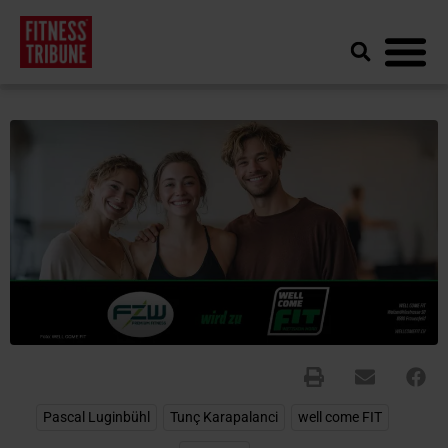
Pascal Luginbühl
,
Tunç Karapalanci
,
well come FIT
,