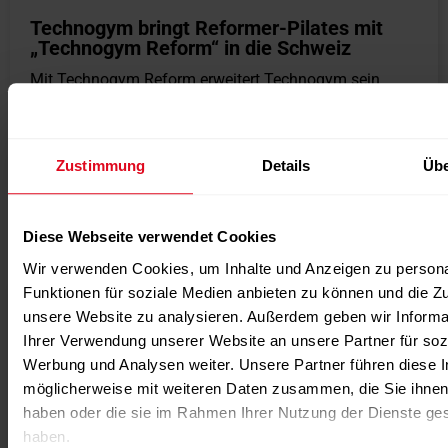
Technogym bringt Reformer-Pilates mit
„Technogym Reform“ in die Schweiz
Mit Technogym Reform erweitert Technogym sein
Produktportfolio um einen eigenen Reformer-Pilates-
Trainer und führt das Gerät auf dem Schweizer Markt
ein....
Zustimmung
Details
Übe
weiterlesen
Weitere News / Verwandte
Diese Webseite verwendet Cookies
Nachrichten
Wir verwenden Cookies, um Inhalte und Anzeigen zu persona
Funktionen für soziale Medien anbieten zu können und die Zug
unsere Website zu analysieren. Außerdem geben wir Informa
Ihrer Verwendung unserer Website an unsere Partner für soz
Werbung und Analysen weiter. Unsere Partner führen diese 
möglicherweise mit weiteren Daten zusammen, die Sie ihnen 
haben oder die sie im Rahmen Ihrer Nutzung der Dienste g
haben.