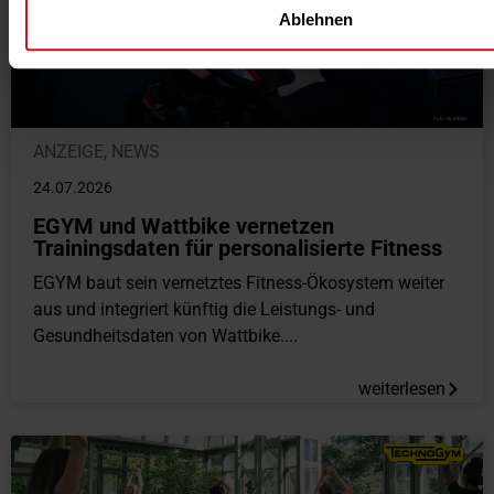
Ablehnen
ANZEIGE
,
NEWS
24.07.2026
EGYM und Wattbike vernetzen
Trainingsdaten für personalisierte Fitness
EGYM baut sein vernetztes Fitness-Ökosystem weiter
aus und integriert künftig die Leistungs- und
Gesundheitsdaten von Wattbike....
weiterlesen