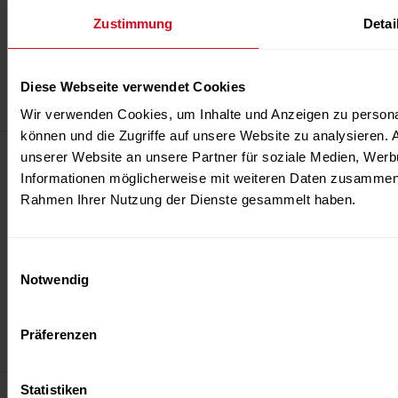
Zustimmung
Detai
Über uns
Team
Diese Webseite verwendet Cookies
Kontakt
Wir verwenden Cookies, um Inhalte und Anzeigen zu personal
können und die Zugriffe auf unsere Website zu analysieren.
unserer Website an unsere Partner für soziale Medien, Werb
Verbinden Sie sich mit uns
Informationen möglicherweise mit weiteren Daten zusammen, d
Kontakt
Rahmen Ihrer Nutzung der Dienste gesammelt haben.
FITNES TRIBUNE
+41 44 404 80 26
Einwilligungsauswahl
+41 78 335 86 89
Notwendig
info@fitness-tribune.com
Presse
Präferenzen
presse@fitness-tribune.com
Statistiken
Datenschutz
Impressum
Cookies & Tracking
Vertrag kündigen