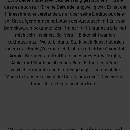
2500 Leuten über zwei Stunden lang gesprochen – ohne
dass es auch nur für eine Sekunde langweilig war. Er hat die
Fitnessbranche verstanden, nur über seine Eindrücke, die er
vor Ort aufgenommen hat. Auch der Austausch mit Erik von
Barnekow, ein bekannter Zen-Trainer für Führungskräfte, hat
mich sehr inspiriert. Bei Vera F. Birkenbihl war ich
regelmässig zur Weiterbildung. Stark beeinflusst hat mich
zudem das Buch „Wie man lehrt, ohne zu belehren“ von Rolf
Arnold. Bezogen auf Krafttraining war es Harry Derglin,
Athlet und Studiobesitzer aus Bern. Er hat den Körper
wirklich verstanden und immer gesagt: „Du musst die
Muskeln trainieren, nicht die Geräte bewegen.“ Diesen Satz
habe ich bis heute noch im Kopf.
Wenn man an Engagement, Fachwissen und