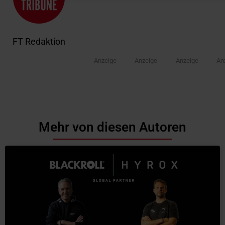
FT Redaktion
-Anzeige-
-Anzeige-
-Anzeige-
-An
Mehr von diesen Autoren