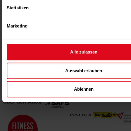
Statistiken
Marketing
Robert Winzenried
Der gebürtige Berner studierte Lehramt und
eröffnete bereits 1986 sein eigenes Fitnesscenter.
Während er noch beim ersten Lehrgang der
SAFS
Alle zulassen
als Teilnehmer die Schulbank drückte, übernahm er
schon beim zweiten Lehrgang die Rolle des
Auswahl erlauben
Dozenten. Seitdem lebt und lehrt er Fitness nach
seinem Motto: „Erlebnis mit Ergebnis“.
Ablehnen
Über den Autor