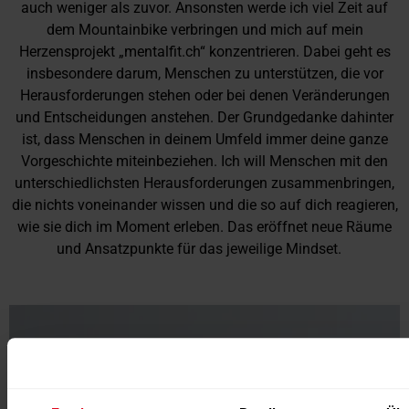
auch weniger als zuvor. Ansonsten werde ich viel Zeit auf
dem Mountainbike verbringen und mich auf mein
Herzensprojekt „mentalfit.ch“ konzentrieren. Dabei geht es
insbesondere darum, Menschen zu unterstützen, die vor
Herausforderungen stehen oder bei denen Veränderungen
und Entscheidungen anstehen. Der Grundgedanke dahinter
ist, dass Menschen in deinem Umfeld immer deine ganze
Vorgeschichte miteinbeziehen. Ich will Menschen mit den
unterschiedlichsten Herausforderungen zusammenbringen,
die nichts voneinander wissen und die so auf dich reagieren,
wie sie dich im Moment erleben. Das eröffnet neue Räume
und Ansatzpunkte für das jeweilige Mindset.