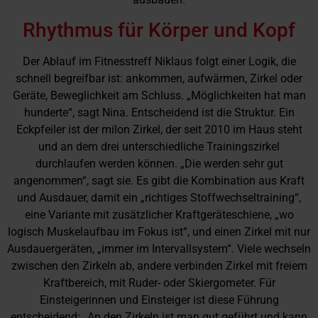
Rhythmus für Körper und Kopf
Der Ablauf im Fitnesstreff Niklaus folgt einer Logik, die
schnell begreifbar ist: ankommen, aufwärmen, Zirkel oder
Geräte, Beweglichkeit am Schluss. „Möglichkeiten hat man
hunderte“, sagt Nina. Entscheidend ist die Struktur. Ein
Eckpfeiler ist der milon Zirkel, der seit 2010 im Haus steht
und an dem drei unterschiedliche Trainingszirkel
durchlaufen werden können. „Die werden sehr gut
angenommen“, sagt sie. Es gibt die Kombination aus Kraft
und Ausdauer, damit ein „richtiges Stoffwechseltraining“,
eine Variante mit zusätzlicher Kraftgeräteschiene, „wo
logisch Muskelaufbau im Fokus ist“, und einen Zirkel mit nur
Ausdauergeräten, „immer im Intervallsystem“. Viele wechseln
zwischen den Zirkeln ab, andere verbinden Zirkel mit freiem
Kraftbereich, mit Ruder- oder Skiergometer. Für
Einsteigerinnen und Einsteiger ist diese Führung
entscheidend: „An den Zirkeln ist man gut geführt und kann