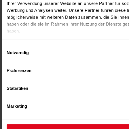
Ihrer Verwendung unserer Website an unsere Partner für soz
Wellness gehören selbstverständlich dazu. Direkt
Werbung und Analysen weiter. Unsere Partner führen diese 
im Haus ergänzt der Physiotreff Niklaus mit
möglicherweise mit weiteren Daten zusammen, die Sie ihnen 
gezielter Therapie nach Verletzungen oder bei
haben oder die sie im Rahmen Ihrer Nutzung der Dienste g
Beschwerden das Angebot und verknüpft so
haben.
Training und Therapie nahtlos. Dieser
ganzheitliche Ansatz, getragen von einem
Einwilligungsauswahl
motivierten Team, macht das Zentrum seit über 35
Notwendig
Jahren zu einem Ort für Gesundheit, Lebensfreude
und Bewegung.
Präferenzen
Statistiken
Marketing