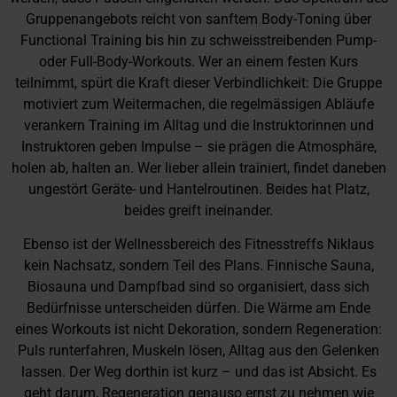
Gruppenangebots reicht von sanftem Body-Toning über
Functional Training bis hin zu schweisstreibenden Pump-
oder Full-Body-Workouts. Wer an einem festen Kurs
teilnimmt, spürt die Kraft dieser Verbindlichkeit: Die Gruppe
motiviert zum Weitermachen, die regelmässigen Abläufe
verankern Training im Alltag und die Instruktorinnen und
Instruktoren geben Impulse – sie prägen die Atmosphäre,
holen ab, halten an. Wer lieber allein trainiert, findet daneben
ungestört Geräte- und Hantelroutinen. Beides hat Platz,
beides greift ineinander.
Ebenso ist der Wellnessbereich des Fitnesstreffs Niklaus
kein Nachsatz, sondern Teil des Plans. Finnische Sauna,
Biosauna und Dampfbad sind so organisiert, dass sich
Bedürfnisse unterscheiden dürfen. Die Wärme am Ende
eines Workouts ist nicht Dekoration, sondern Regeneration:
Puls runterfahren, Muskeln lösen, Alltag aus den Gelenken
lassen. Der Weg dorthin ist kurz – und das ist Absicht. Es
geht darum, Regeneration genauso ernst zu nehmen wie