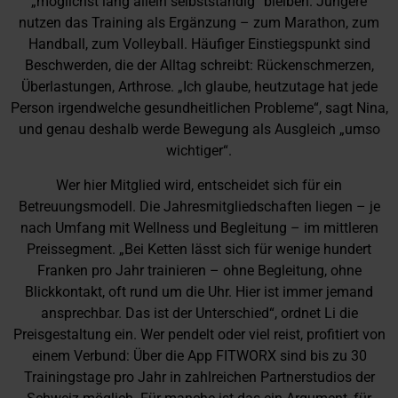
„möglichst lang allein selbstständig“ bleiben. Jüngere
nutzen das Training als Ergänzung – zum Marathon, zum
Handball, zum Volleyball. Häufiger Einstiegspunkt sind
Beschwerden, die der Alltag schreibt: Rückenschmerzen,
Überlastungen, Arthrose. „Ich glaube, heutzutage hat jede
Person irgendwelche gesundheitlichen Probleme“, sagt Nina,
und genau deshalb werde Bewegung als Ausgleich „umso
wichtiger“.
Wer hier Mitglied wird, entscheidet sich für ein
Betreuungsmodell. Die Jahresmitgliedschaften liegen – je
nach Umfang mit Wellness und Begleitung – im mittleren
Preissegment. „Bei Ketten lässt sich für wenige hundert
Franken pro Jahr trainieren – ohne Begleitung, ohne
Blickkontakt, oft rund um die Uhr. Hier ist immer jemand
ansprechbar. Das ist der Unterschied“, ordnet Li die
Preisgestaltung ein. Wer pendelt oder viel reist, profitiert von
einem Verbund: Über die App FITWORX sind bis zu 30
Trainingstage pro Jahr in zahlreichen Partnerstudios der