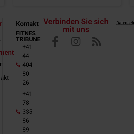
Verbinden Sie sich
r
Kontakt
Datensch
mit uns
FITNES
TRIBUNE
r
+41
ment
44
m
404
80
akt
26
e
+41
78
335
86
89