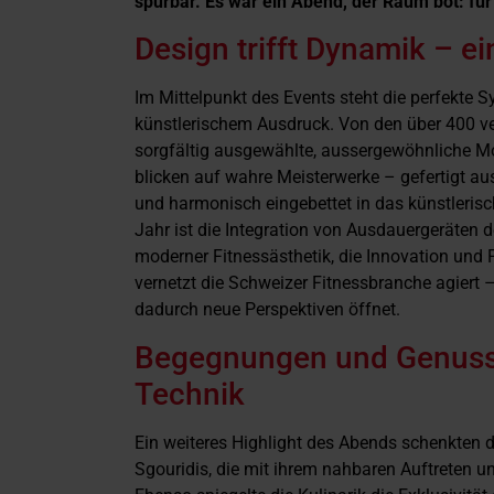
spürbar. Es war ein Abend, der Raum bot: für
Design trifft Dynamik – e
Im Mittelpunkt des Events steht die perfekte
künstlerischem Ausdruck. Von den über 400 ve
sorgfältig ausgewählte, aussergewöhnliche M
blicken auf wahre Meisterwerke – gefertigt au
und harmonisch eingebettet in das künstleris
Jahr ist die Integration von Ausdauergeräten d
moderner Fitnessästhetik, die Innovation und P
vernetzt die Schweizer Fitnessbranche agiert –
dadurch neue Perspektiven öffnet.
Begegnungen und Genuss
Technik
Ein weiteres Highlight des Abends schenkten 
Sgouridis, die mit ihrem nahbaren Auftreten u