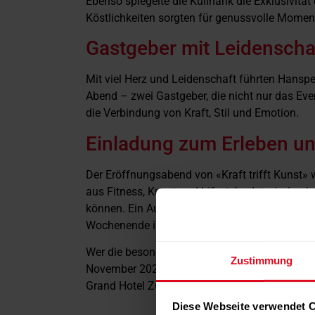
Ebenso spiegelte die Kulinarik die Exklusivit
Köstlichkeiten sorgten für genussvolle Mome
Gastgeber mit Leidenscha
Mit viel Herz und Leidenschaft führten Hanspe
Abend – zwei Gastgeber, die nicht nur das Even
die Verbindung von Kraft, Stil und Emotion.
Einladung zum Erleben u
Der Eröffnungsabend von «Kraft trifft Kunst» 
aus Fitness, Kunst und Lifestyle, das eindruck
können. Ein Auftakt, der Lust auf mehr macht
Wochenende im Zeichen von Innovation und Kre
Wer die besondere Atmosphäre von «Kraft triff
Zustimmung
November 2025 Gelegenheit dazu: Jeweils von
Grand Hotel Zürich / Opfikon ihre Türen für alle I
Diese Webseite verwendet 