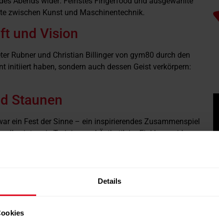
ät des Abends wider: Feinstes Fingerfood und ausgewählte
nte zwischen Kunst und Maschinentechnik.
ft und Vision
ter Rubner und Christian Billinger von gym80 durch den
t initiiert haben, sondern auch dessen Geist verkörpern:
nd Staunen
war ein Fest der Sinne – ein inspirierendes Zusammenspiel
svoll zeigte, wie Training und Ästhetik im Einklang wirken
 und den Grundstein für ein aussergewöhnliches
ativität legte.
t Kunst» selbst erleben möchte, hat am 31. Oktober und 1.
Details
 14:00 bis 21:00 Uhr öffnet die Ausstellung im Kameha
nteressierten. Der Eintritt ist frei.
Cookies