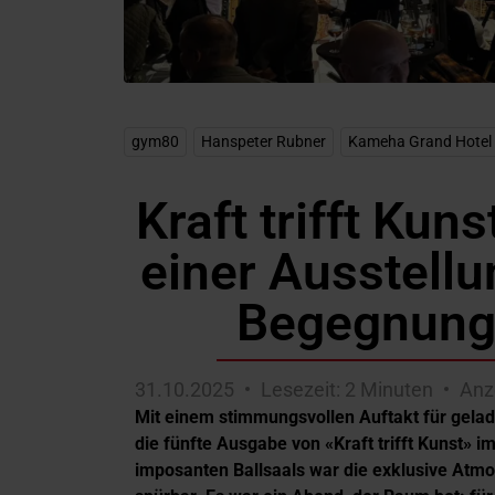
gym80
,
Hanspeter Rubner
,
Kameha Grand Hotel 
Kraft trifft Ku
einer Ausstellun
Begegnunge
31.10.2025
Lesezeit: 2 Minuten
Anz
Mit einem stimmungsvollen Auftakt für gelad
die fünfte Ausgabe von «Kraft trifft Kunst» 
imposanten Ballsaals war die exklusive Atmo