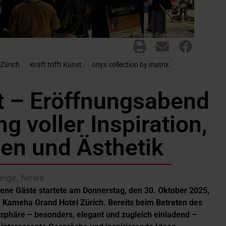
Zürich
,
Kraft trifft Kunst
,
onyx collection by matrix
nst – Eröffnungsabend
g voller Inspiration,
n und Ästhetik
eige
,
News
ene Gäste startete am Donnerstag, den 30. Oktober 2025,
im Kameha Grand Hotel Zürich. Bereits beim Betreten des
sphäre – besonders, elegant und zugleich einladend –