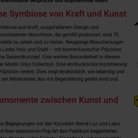
 interessante Gespräche und inspirierende Ideen.
ine Symbiose von Kraft und Kunst
 Symbiose aus Kraft, ausgefallenem Design und
rschiedenen Maschinen, die gym80 produziert, sind 70
odelle zu sehen und zu testen. Neugierige Besucheraugen
s Leder, Holz und Stahl – mit biomechanischer Präzision
che Gesamtkonzept. Eine weitere Besonderheit in diesem
er Matrix Onyx Collection. Eine eindrucksvolle Inszenierung
räzision vereint. Dies zeigt eindrücklich, wie lebendig und
 ein Miteinander, das mit Begeisterung gelebt wird und
momente zwischen Kunst und
die Begegnungen mit den Künstlern Bernd Luz und Lakis
nd ihrer expressiven Pop-Art das Publikum begeisterten.