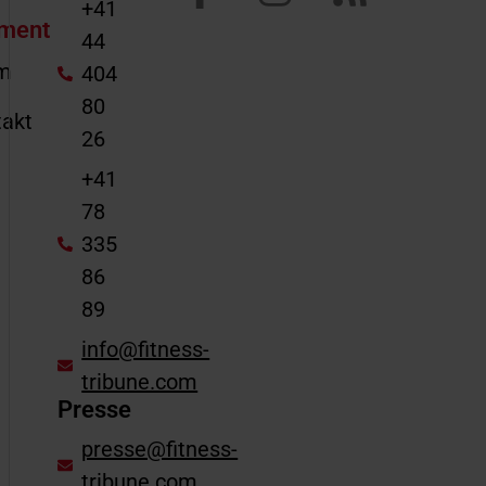
+41
ment
44
m
404
80
akt
26
e
+41
78
335
86
89
info@fitness-
tribune.com
Presse
presse@fitness-
tribune.com