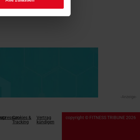
-Anzeige-
utz
Impressum
Cookies &
Vertrag
copyright © FITNESS TRIBUNE 2026
Tracking
kündigen