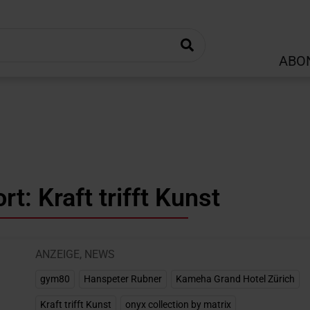
ABO
t: Kraft trifft Kunst
ANZEIGE
,
NEWS
gym80
,
Hanspeter Rubner
,
Kameha Grand Hotel Zürich
,
Kraft trifft Kunst
,
onyx collection by matrix