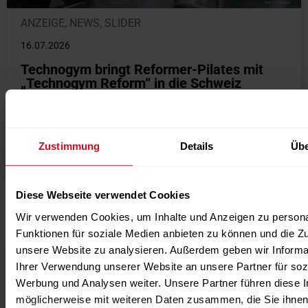
ANZEIGE
,
NEWS
,
SLIDER
16.07.2026
Technogym bringt Reformer-Pilates mit
„Technogym Reform“ in die Schweiz
Mit Technogym Reform erweitert Technogym sein
Produktportfolio um einen eigenen Reformer-Pilates-
Trainer und führt das Gerät auf dem Schweizer Markt
Zustimmung
Details
Übe
ein....
weiterlesen
Diese Webseite verwendet Cookies
Weitere News / Verwandte
Nachrichten
Wir verwenden Cookies, um Inhalte und Anzeigen zu persona
Funktionen für soziale Medien anbieten zu können und die Zug
unsere Website zu analysieren. Außerdem geben wir Informa
Ihrer Verwendung unserer Website an unsere Partner für soz
Werbung und Analysen weiter. Unsere Partner führen diese 
möglicherweise mit weiteren Daten zusammen, die Sie ihnen 