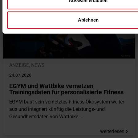
Auswahl erlauben
Ablehnen
ANZEIGE
,
NEWS
24.07.2026
EGYM und Wattbike vernetzen
Trainingsdaten für personalisierte Fitness
EGYM baut sein vernetztes Fitness-Ökosystem weiter
aus und integriert künftig die Leistungs- und
Gesundheitsdaten von Wattbike....
weiterlesen