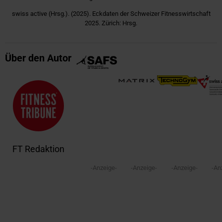
swiss active (Hrsg.). (2025). Eckdaten der Schweizer Fitnesswirtschaft
2025. Zürich: Hrsg.
Über den Autor
FT Redaktion
-Anzeige-
-Anzeige-
-Anzeige-
-An