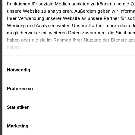
16.07.2026
Funktionen für soziale Medien anbieten zu können und die Zug
Technogym bringt Reformer-Pilates mit
unsere Website zu analysieren. Außerdem geben wir Informa
„Technogym Reform“ in die Schweiz
Ihrer Verwendung unserer Website an unsere Partner für soz
Werbung und Analysen weiter. Unsere Partner führen diese 
Mit Technogym Reform erweitert Technogym sein
möglicherweise mit weiteren Daten zusammen, die Sie ihnen 
Produktportfolio um einen eigenen Reformer-Pilates-
haben oder die sie im Rahmen Ihrer Nutzung der Dienste g
Trainer und führt das Gerät auf dem Schweizer Markt
haben.
ein....
weiterlesen
Einwilligungsauswahl
Weitere News / Verwandte
Notwendig
Nachrichten
Präferenzen
Statistiken
Marketing