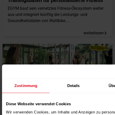
Trainingsdaten für personalisierte Fitness
EGYM baut sein vernetztes Fitness-Ökosystem weiter
aus und integriert künftig die Leistungs- und
Gesundheitsdaten von Wattbike....
weiterlesen
Zustimmung
Details
Übe
Diese Webseite verwendet Cookies
ANZEIGE
,
NEWS
,
SLIDER
Wir verwenden Cookies, um Inhalte und Anzeigen zu persona