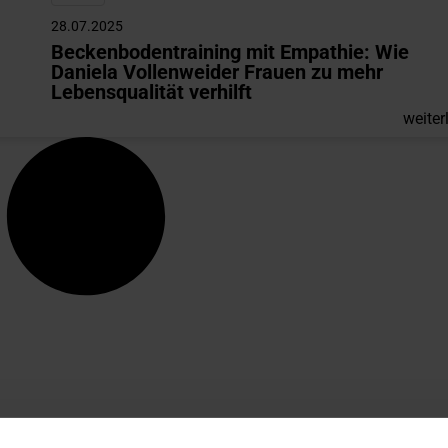
28.07.2025
Beckenbodentraining mit Empathie: Wie
Daniela Vollenweider Frauen zu mehr
Lebensqualität verhilft
weiter