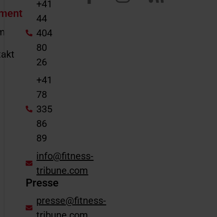
+41
ment
44
m
404
80
akt
26
e
+41
78
335
86
89
info@fitness-
tribune.com
Presse
presse@fitness-
tribune.com