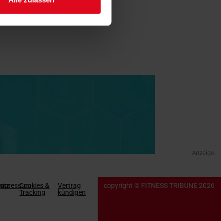
-Anzeige-
utz
Impressum
Cookies &
Vertrag
copyright © FITNESS TRIBUNE 2026
Tracking
kündigen