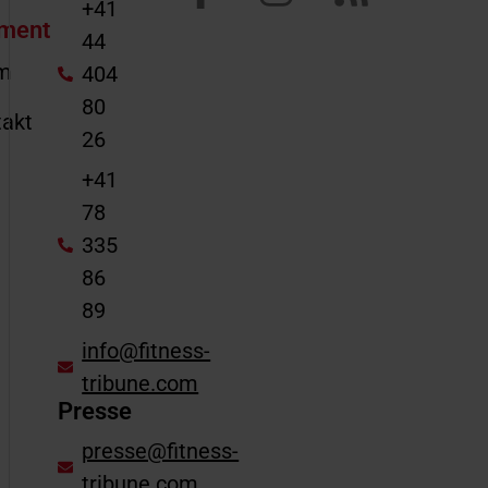
+41
ment
44
m
404
80
akt
26
e
+41
78
335
86
89
info@fitness-
tribune.com
Presse
presse@fitness-
tribune.com