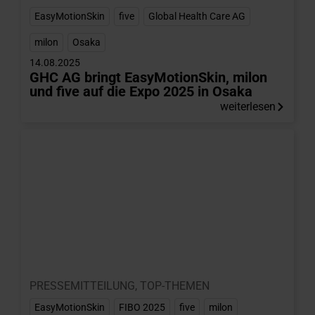
EasyMotionSkin
,
five
,
Global Health Care AG
,
milon
,
Osaka
14.08.2025
GHC AG bringt EasyMotionSkin, milon
und five auf die Expo 2025 in Osaka
weiterlesen
PRESSEMITTEILUNG
,
TOP-THEMEN
EasyMotionSkin
,
FIBO 2025
,
five
,
milon