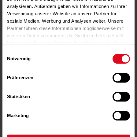
von Bernd Reichle
analysieren. Außerdem geben wir Informationen zu Ihrer
weiterlesen
Verwendung unserer Website an unsere Partner für
soziale Medien, Werbung und Analysen weiter. Unsere
Partner führen diese Informationen möglicherweise mit
weiteren Daten zusammen, die Sie ihnen bereitgestellt
haben oder die sie im Rahmen Ihrer Nutzung der Dienste
gesammelt haben.
Einwilligungsauswahl
Notwendig
Präferenzen
NEWS
Statistiken
EasyMotionSkin
,
milon
,
MILONGROUP
,
Pressemiteilung
Marketing
28.09.2023
milon jetzt Teil der EasyMotionSkin
Tec AG
weiterlesen