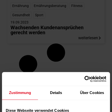
Ernährung
,
Ernährungsberatung
,
Fitness
,
Gesundheit
,
Sport
19.09.2023
Wachsenden Kundenansprüchen
gerecht werden
weiterlesen
Zustimmung
Details
Über Cookies
Diese Webseite verwendet Cookies