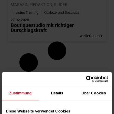
MAGAZIN
,
REDAKTION
,
SLIDER
Invictus Training
,
Kickbox- und Boxclubs
27.02.2025
Boutiquestudio mit richtiger
Durschlagskraft
weiterlesen
Zustimmung
Details
Über Cookies
Diese Webseite verwendet Cookies