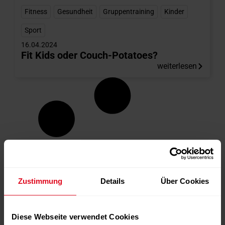
Fitness
,
Gesundheit
,
Gruppentraining
,
Kinder
,
Sport
16.04.2024
Fit Kids oder Couch-Potatoes?
weiterlesen
Zustimmung
Details
Über Cookies
Diese Webseite verwendet Cookies