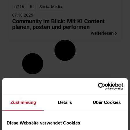
ft216
,
KI
,
Social Media
07.10.2025
Community im Blick: Mit KI Content
planen, posten und performen
weiterlesen
Zustimmung
Details
Über Cookies
Diese Webseite verwendet Cookies