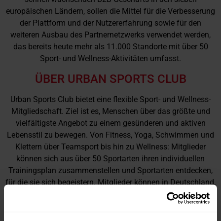
europäischen Ländern, sollen die Mittel für die Verbesserung
der Plattform und der Nutzererfahrung sowie für den
weiteren Ausbau des Partnernetzwerks verwendet werden,
das bereits heute mehr als 11.000 Standorte mit über 50
Sport- und Wellness-Aktivitäten umfasst.
ÜBER URBAN SPORTS CLUB
Urban Sports Club bietet eine flexible Sport- und Wellness-
Mitgliedschaft. Ziel ist es, Menschen über das größte und
vielfältigste Angebot zu einem gesünderen und aktiven
Lebensstil zu bewegen. Von Fitness, Yoga, Schwimmen und
Klettern über Teamsport bis hin zu Wellness: Mitglieder
können sich aus über 50 Sportarten ihren individuellen
Trainingsplan zusammenstellen und Sportarten entdecken,
für die sie sich begeistern. Mitglieder können in Deutschland,
Frankreich, Spanien, Belgien, Portugal und Österreich zum
Sport und Wellness einchecken. Die Gruppe Urban Sports
Club, zu der auch OneFit in den Niederlanden gehört, ist in