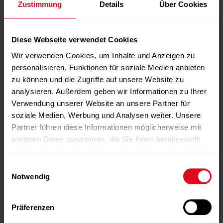
Zustimmung
Details
Über Cookies
sieben europäischen Ländern vertreten und zählt damit
insgesamt mehr als 11.000 Partnerstandorte. Das Angebot
für Privat- und Firmenkund:innen umfasst Training im
Diese Webseite verwendet Cookies
Studio, im Freien, Online-Kurse per Livestream und On-
Wir verwenden Cookies, um Inhalte und Anzeigen zu
demand-Kurse. Insgesamt sind an den europäischen
personalisieren, Funktionen für soziale Medien anbieten
Standorten Mitarbeitende aus über 40 verschiedenen
zu können und die Zugriffe auf unsere Website zu
Nationen beschäftigt.
analysieren. Außerdem geben wir Informationen zu Ihrer
www.urbansportsclub.com
, Pressematerial zu Urban Sports
Verwendung unserer Website an unsere Partner für
Club:
hier
.
soziale Medien, Werbung und Analysen weiter. Unsere
Partner führen diese Informationen möglicherweise mit
weiteren Daten zusammen, die Sie ihnen bereitgestellt
haben oder die sie im Rahmen Ihrer Nutzung der Dienste
gesammelt haben.
Einwilligungsauswahl
Notwendig
Präferenzen
-Anzeige-
-Anzeige-
-Anzeige-
-Anzeige-
-Anzeige-