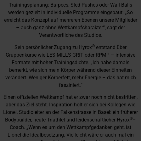
Trainingsplanung: Burpees, Sled Pushes oder Wall Balls
werden gezielt in individuelle Programme eingebaut. „So
erreicht das Konzept auf mehreren Ebenen unsere Mitglieder
– auch ganz ohne Wettkampfcharakter“, sagt der
Verantwortliche des Studios.
®
Sein persönlicher Zugang zu Hyrox
entstand über
Gruppenkurse wie LES MILLS GRIT oder RPM™ – intensive
Formate mit hoher Trainingsdichte. „Ich habe damals
bemerkt, wie sich mein Körper während dieser Einheiten
verändert. Weniger Körperfett, mehr Energie – das hat mich
fasziniert.“
Einen offiziellen Wettkampf hat er zwar noch nicht bestritten,
aber das Ziel steht. Inspiration holt er sich bei Kollegen wie
Lionel, Studioleiter an der Falkenstrasse in Basel: ein früherer
®
Bodybuilder, heute Triathlet und leidenschaftlicher Hyrox
–
Coach. „Wenn es um den Wettkampfgedanken geht, ist
Lionel die Idealbesetzung. Vielleicht wäre er auch mal ein