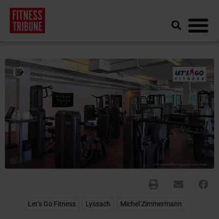
Let’s Go Fitness
,
Lyssach
,
Michel Zimmermann