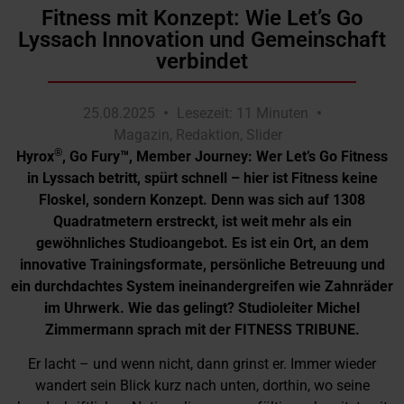
Fitness mit Konzept: Wie Let’s Go
Lyssach Innovation und Gemeinschaft
verbindet
25.08.2025
Lesezeit: 11 Minuten
Magazin
,
Redaktion
,
Slider
®
Hyrox
, Go Fury™, Member Journey: Wer Let’s Go Fitness
in Lyssach betritt, spürt schnell – hier ist Fitness keine
Floskel, sondern Konzept. Denn was sich auf 1308
Quadratmetern erstreckt, ist weit mehr als ein
gewöhnliches Studioangebot. Es ist ein Ort, an dem
innovative Trainingsformate, persönliche Betreuung und
ein durchdachtes System ineinandergreifen wie Zahnräder
im Uhrwerk. Wie das gelingt? Studioleiter Michel
Zimmermann sprach mit der FITNESS TRIBUNE.
Er lacht – und wenn nicht, dann grinst er. Immer wieder
wandert sein Blick kurz nach unten, dorthin, wo seine