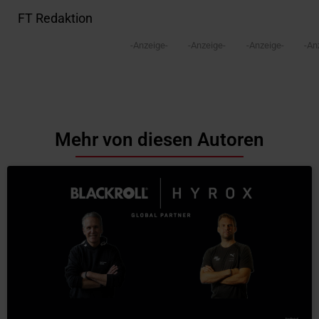
FT Redaktion
-Anzeige-
-Anzeige-
-Anzeige-
-An
Mehr von diesen Autoren