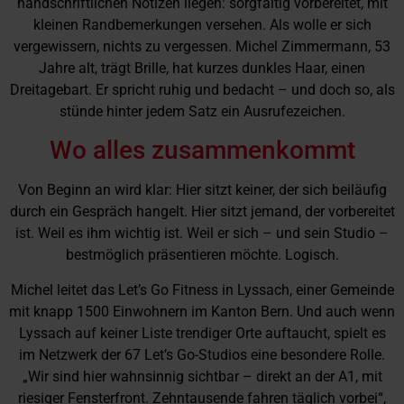
handschriftlichen Notizen liegen: sorgfältig vorbereitet, mit
kleinen Randbemerkungen versehen. Als wolle er sich
vergewissern, nichts zu vergessen. Michel Zimmermann, 53
Jahre alt, trägt Brille, hat kurzes dunkles Haar, einen
Dreitagebart. Er spricht ruhig und bedacht – und doch so, als
stünde hinter jedem Satz ein Ausrufezeichen.
Wo alles zusammenkommt
Von Beginn an wird klar: Hier sitzt keiner, der sich beiläufig
durch ein Gespräch hangelt. Hier sitzt jemand, der vorbereitet
ist. Weil es ihm wichtig ist. Weil er sich – und sein Studio –
bestmöglich präsentieren möchte. Logisch.
Michel leitet das
Let’s Go Fitness
in Lyssach, einer Gemeinde
mit knapp 1500 Einwohnern im Kanton Bern. Und auch wenn
Lyssach auf keiner Liste trendiger Orte auftaucht, spielt es
im Netzwerk der 67 Let’s Go-Studios eine besondere Rolle.
„Wir sind hier wahnsinnig sichtbar – direkt an der A1, mit
riesiger Fensterfront. Zehntausende fahren täglich vorbei“,