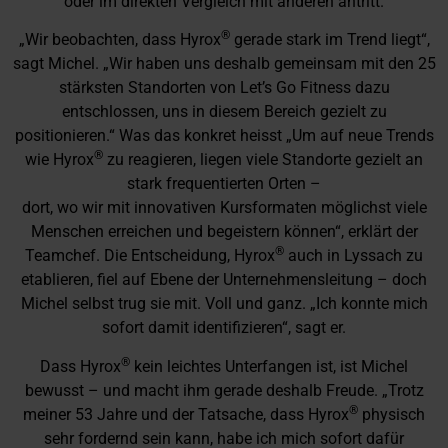
oder im direkten Vergleich mit anderen antritt.
®
„Wir beobachten, dass Hyrox
gerade stark im Trend liegt“,
sagt Michel. „Wir haben uns deshalb gemeinsam mit den 25
stärksten Standorten von Let’s Go Fitness dazu
entschlossen, uns in diesem Bereich gezielt zu
positionieren.“ Was das konkret heisst „Um auf neue Trends
®
wie Hyrox
zu reagieren, liegen viele Standorte gezielt an
stark frequentierten Orten –
dort, wo wir mit innovativen Kursformaten möglichst viele
Menschen erreichen und begeistern können“, erklärt der
®
Teamchef. Die Entscheidung, Hyrox
auch in Lyssach zu
etablieren, fiel auf Ebene der Unternehmensleitung – doch
Michel selbst trug sie mit. Voll und ganz. „Ich konnte mich
sofort damit identifizieren“, sagt er.
®
Dass Hyrox
kein leichtes Unterfangen ist, ist Michel
bewusst – und macht ihm gerade deshalb Freude. „Trotz
®
meiner 53 Jahre und der Tatsache, dass Hyrox
physisch
sehr fordernd sein kann, habe ich mich sofort dafür