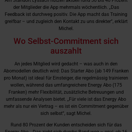
Am Standort Lyssach nutzen aktuell rund 30 bis 40 Prozent
der Mitglieder die App mehrmals wöchentlich. „Das
Feedback ist durchweg positiv. Die App macht das Training
greifbar – und zugleich den Kontakt zu uns direkter“, erklärt
Michel.
Wo Selbst-Commitment sich
auszahlt
An jedes Mitglied wird gedacht – was auch in den
Abomodellen deutlich wird: Das Starter Abo (ab 149 Franken
pro Monat) ist ideal für Einsteiger, die regelmässig trainieren
wollen, während das umfangreichere Energy Abo (175
Franken) mehr Flexibilität, zusätzliche Betreuungen und
umfassende Analysen bietet. „Für viele ist das Energy Abo
mehr als nur ein Vertrag – es ist ein Commitment gegenüber
sich selbst“, sagt Michel.
Rund 80 Prozent der Kunden entscheiden sich für das
Energy Abo. „Das zieht sich durchs Band weg – egal, ob 16