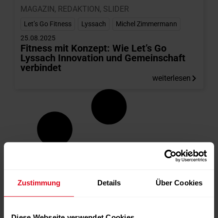
MAGAZIN
,
REDAKTION
,
SLIDER
Let’s Go Fitness
,
Lyssach
,
Michel Zimmermann
25.08.2025
Fitness mit Konzept: Wie Let’s Go
Lyssach Innovation und Gemeinschaft
verbindet
weiterlesen
Zustimmung
Details
Über Cookies
Diese Webseite verwendet Cookies