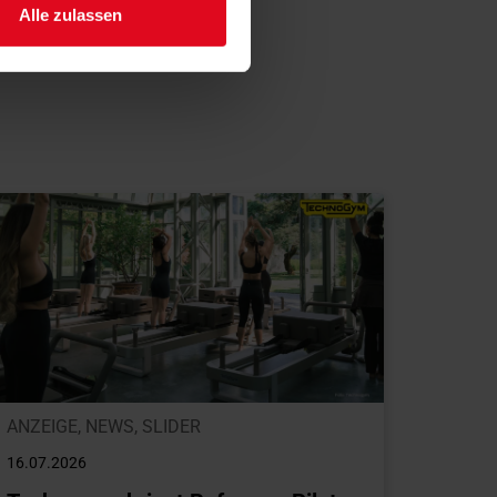
Alle zulassen
ANZEIGE
,
NEWS
,
SLIDER
16.07.2026