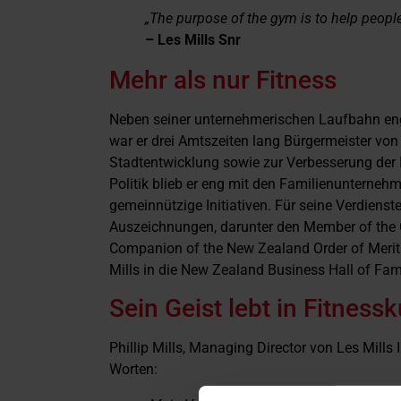
„The purpose of the gym is to help people f
– Les Mills Snr
Mehr als nur Fitness
Neben seiner unternehmerischen Laufbahn enga
war er drei Amtszeiten lang Bürgermeister von
Stadtentwicklung sowie zur Verbesserung der
Politik blieb er eng mit den Familienunterneh
gemeinnützige Initiativen. Für seine Verdienst
Auszeichnungen, darunter den Member of the O
Companion of the New Zealand Order of Merit
Mills in die New Zealand Business Hall of 
Sein Geist lebt in Fitness
Phillip Mills, Managing Director von Les Mills
Worten: