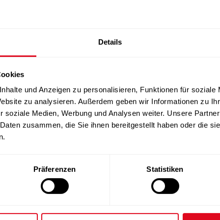
elstrebig und hatte stets ein tiefes Mitgefühl für
i allen, denen er begegnet ist, einen bleibenden
 Fitnesskursen auf der ganzen Welt weiter und inspiriert
.“
Details
erationen verbindet
Cookies
inen ihrer prägendsten Visionäre. Seine Ideen veränderten
nhalte und Anzeigen zu personalisieren, Funktionen für soziale
 hochwertiges Gruppentraining zu einem weltweiten
Website zu analysieren. Außerdem geben wir Informationen zu I
llip und Donna, seine Schwiegertochter Jackie sowie
r soziale Medien, Werbung und Analysen weiter. Unsere Partner
doch weit über seine Familie hinaus weiterleben – in
 Daten zusammen, die Sie ihnen bereitgestellt haben oder die s
 Millionen Menschen, die durch Bewegung Gesundheit,
n.
Präferenzen
Statistiken