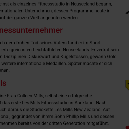
einst als einzelnes Fitnessstudio in Neuseeland begann,
ternationalen Unternehmen, dessen Programme heute in
auf der ganzen Welt angeboten werden.
tnessunternehmer
ch dem frühen Tod seines Vaters fand er im Sport
 erfolgreichsten Leichtathleten Neuseelands. Er vertrat sein
en Disziplinen Diskuswurf und Kugelstossen, gewann Gold
itere internationale Medaillen. Später machte er sich
amen.
ls
ne Frau Colleen Mills, selbst eine erfolgreiche
 das erste Les Mills Fitnessstudio in Auckland. Nach
ich daraus die Studiokette Les Mills New Zealand. Auf
tional, gegründet von ihrem Sohn Phillip Mills und dessen
rnehmen bereits von der dritten Generation mitgeführt.