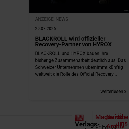
ANZEIGE
,
NEWS
29.07.2026
BLACKROLL wird offizieller
Recovery-Partner von HYROX
BLACKROLL und HYROX bauen ihre
bisherige Zusammenarbeit deutlich aus: Das
Schweizer Unternehmen übernimmt künftig
weltweit die Rolle des Official Recovery...
weiterlesen
Magazin
News
Übe
uns
Verlags-
Archiv
Editorial