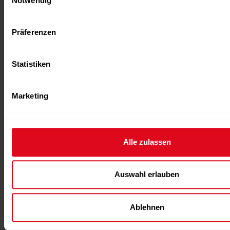
Notwendig
Präferenzen
Statistiken
Marketing
ANZEIGE
,
NEWS
29.07.2026
Alle zulassen
BLACKROLL wird offizieller Recovery-
Partner von HYROX
Auswahl erlauben
BLACKROLL und HYROX bauen ihre bisherige
Zusammenarbeit deutlich aus: Das Schweizer
Ablehnen
Unternehmen übernimmt künftig weltweit die Rolle des
Official Recovery...