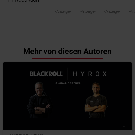
-Anzeige-
-Anzeige-
-Anzeige-
-An
Mehr von diesen Autoren