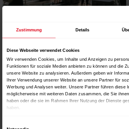
Zustimmung
Details
Übe
ANZEIGE
,
NEWS
,
SLIDER
16.07.2026
Diese Webseite verwendet Cookies
Technogym bringt Reformer-Pilates mit
„Technogym Reform“ in die Schweiz
Wir verwenden Cookies, um Inhalte und Anzeigen zu persona
Funktionen für soziale Medien anbieten zu können und die Zug
Mit Technogym Reform erweitert Technogym sein
unsere Website zu analysieren. Außerdem geben wir Informa
Produktportfolio um einen eigenen Reformer-Pilates-
Ihrer Verwendung unserer Website an unsere Partner für soz
Trainer und führt das Gerät auf dem Schweizer Markt
Werbung und Analysen weiter. Unsere Partner führen diese 
ein....
möglicherweise mit weiteren Daten zusammen, die Sie ihnen 
weiterlesen
haben oder die sie im Rahmen Ihrer Nutzung der Dienste g
Weitere News / Verwandte
haben.
Nachrichten
Einwilligungsauswahl