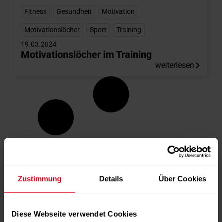
Fitness
,
Gesundheit
,
Motivation
,
Motivationslöcher
,
Sport
,
Training
19.03.2024
Motivationslöcher im Training
weiterlesen
Zustimmung
Details
Über Cookies
Diese Webseite verwendet Cookies